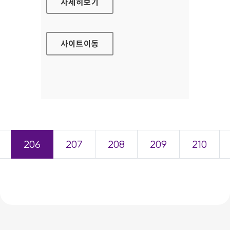
행복나눔재단
자세히보기
사이트
이동
206
207
208
209
210