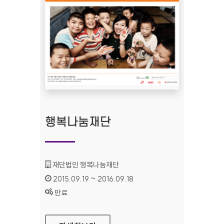
행복나눔재단
기관명 :
재단법인 행복나눔재단
인증기간 :
2015.09.19 ~ 2016.09.18
상태 :
만료