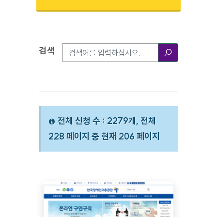
검색
검색옵션
검색
전체 신청 수 : 2279개, 전체
228 페이지 중 현재 206 페이지