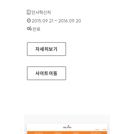
기관명 :
인사혁신처
인증기간 :
2015.09.21 ~ 2016.09.20
상태 :
만료
인사혁신처 홈페이지
자세히보기
사이트
이동