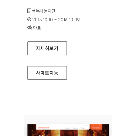
기관명 :
행복나눔재단
인증기간 :
2015.10.10 ~ 2016.10.09
상태 :
만료
SK대학생 자원봉사단 SUNNY 홈페이지
자세히보기
사이트
이동