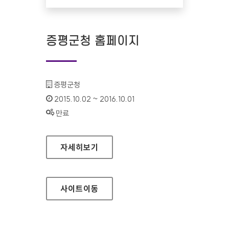
증평군청 홈페이지
기관명 :
증평군청
인증기간 :
2015.10.02 ~ 2016.10.01
상태 :
만료
증평군청 홈페이지
자세히보기
사이트
이동