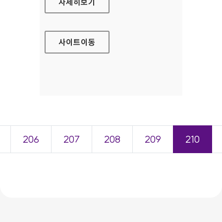
한전산업개발 (주) 대표 홈페이지
자세히보기
사이트
이동
206
207
208
209
210