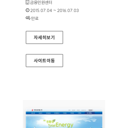
기관명 :
금융민원센터
인증기간 :
2015.07.04 ~ 2016.07.03
상태 :
만료
금융민원센터 홈페이지
자세히보기
사이트
이동