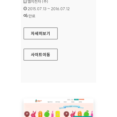
기관명 :
엘지전자 (주)
인증기간 :
2015.07.13 ~ 2016.07.12
상태 :
만료
LG계정 홈페이지
자세히보기
사이트
이동