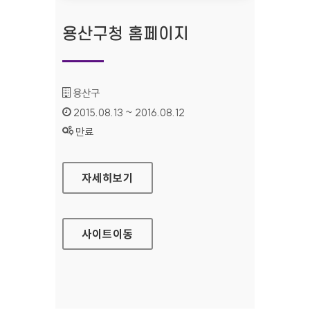
용산구청 홈페이지
기관명 :
용산구
인증기간 :
2015.08.13 ~ 2016.08.12
상태 :
만료
용산구청 홈페이지
자세히보기
사이트
이동