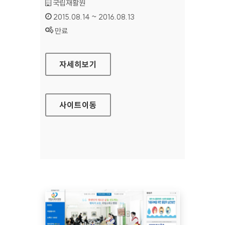
기관명 :
국립재활원
인증기간 :
2015.08.14 ~ 2016.08.13
상태 :
만료
국립재활원 홈페이지
자세히보기
사이트
이동