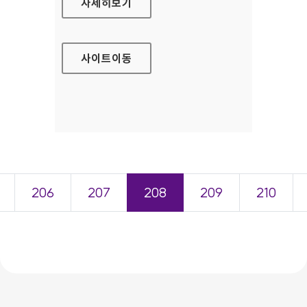
사회보장위원회 국문 홈페이지
자세히보기
사이트
이동
206
207
208
209
210