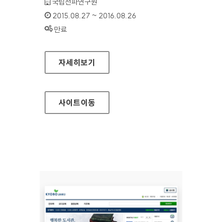
기관명 :
국립전파연구원
인증기간 :
2015.08.27 ~ 2016.08.26
상태 :
만료
생활 속 전자파 홈페이지
자세히보기
사이트
이동