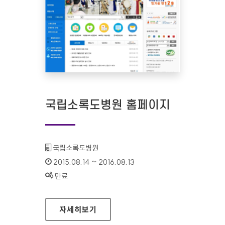
국립소록도병원 홈페이지
기관명 :
국립소록도병원
인증기간 :
2015.08.14 ~ 2016.08.13
상태 :
만료
국립소록도병원 홈페이지
자세히보기