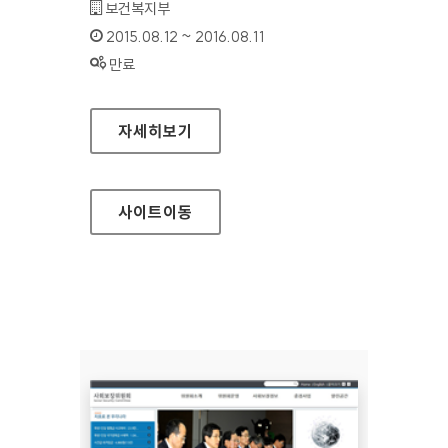
기관명 :
보건복지부
인증기간 :
2015.08.12 ~ 2016.08.11
상태 :
만료
사회보장위원회 영문 홈페이지
자세히보기
사이트
이동