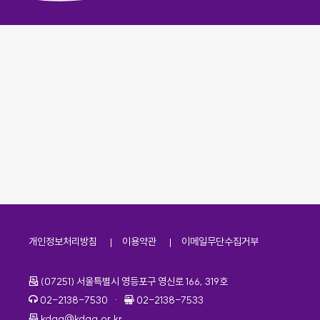
개인정보처리방침
이용약관
이메일무단수집거부
주소
(07251) 서울특별시 영등포구 영신로 166, 319호
전화번호
팩스번호
02-2138-7530
·
02-2138-7533
이메일
kdaa@kdaa.or.kr