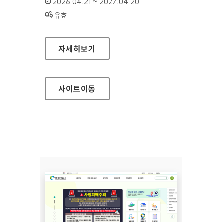
인증기간 :
2026.04.21 ~ 2027.04.20
상태 :
유효
삼척의료원
자세히보기
사이트
이동