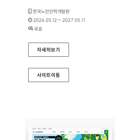
기관명 :
한국노인인력개발원
인증기간 :
2026.05.12 ~ 2027.05.11
상태 :
유효
한국노인인력개발원(모바일웹)
자세히보기
사이트
이동