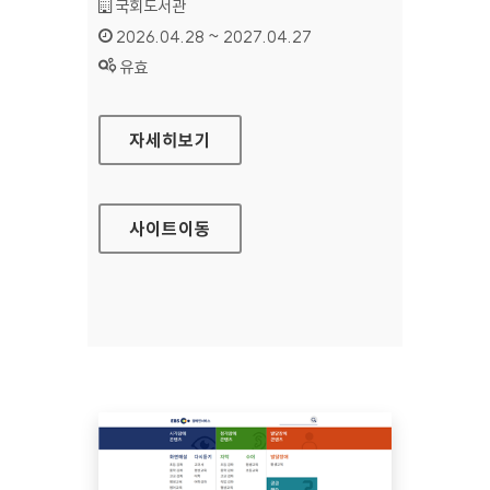
기관명 :
국회도서관
인증기간 :
2026.04.28 ~ 2027.04.27
상태 :
유효
국회도서관
자세히보기
사이트
이동