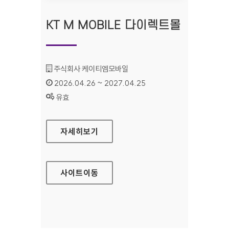
KT M MOBILE 다이렉트몰
기관명 :
주식회사 케이티엠모바일
인증기간 :
2026.04.26 ~ 2027.04.25
상태 :
유효
KT M MOBILE 다이렉트몰
자세히보기
사이트
이동