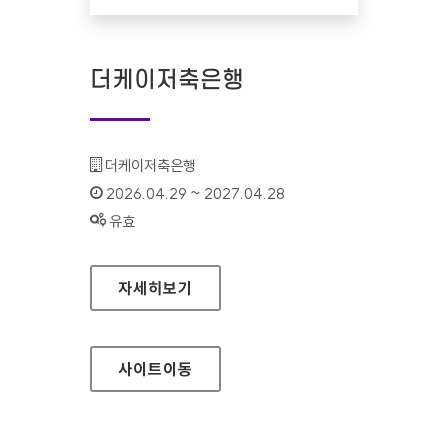
더케이저축은행
기관명 :
더케이저축은행
인증기간 :
2026.04.29 ~ 2027.04.28
상태 :
유효
더케이저축은행
자세히보기
사이트
이동