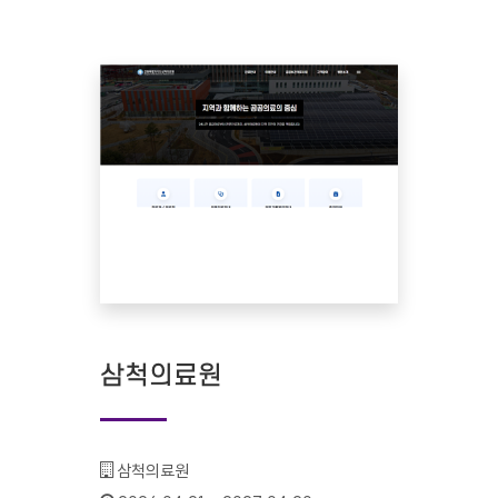
삼척의료원
기관명 :
삼척의료원