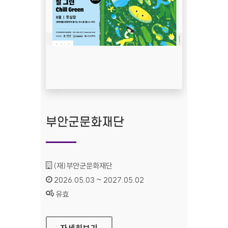
부안군문화재단
기관명 :
(재)부안군문화재단
인증기간 :
2026.05.03 ~ 2027.05.02
상태 :
유효
부안군문화재단
자세히보기