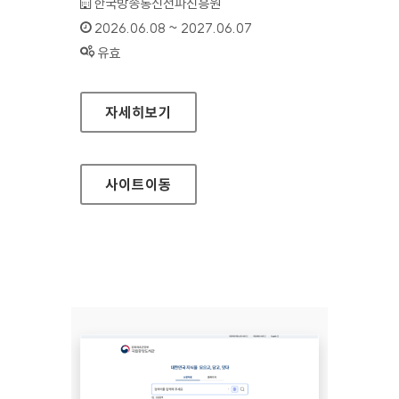
기관명 :
한국방송통신전파진흥원
인증기간 :
2026.06.08 ~ 2027.06.07
상태 :
유효
이음5G지원포털
자세히보기
사이트
이동