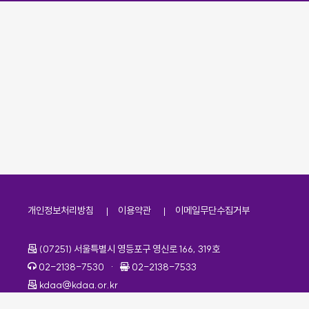
개인정보처리방침
이용약관
이메일무단수집거부
주소
(07251) 서울특별시 영등포구 영신로 166, 319호
전화번호
팩스번호
02-2138-7530
·
02-2138-7533
이메일
kdaa@kdaa.or.kr