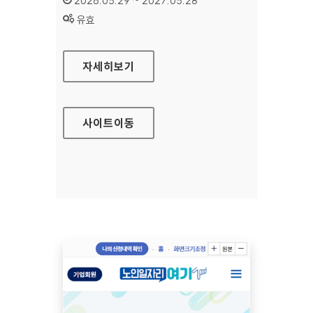
2026.05.29 ~ 2027.05.28
상태 :
유효
수원문화재단 대표
자세히보기
사이트
이동