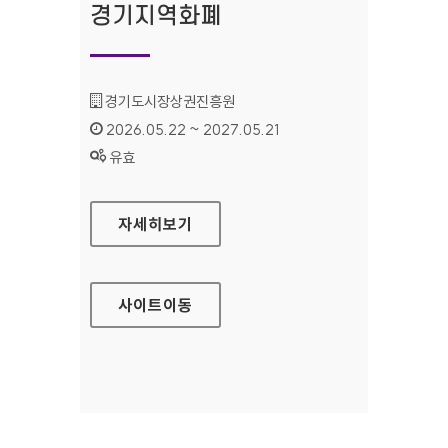
경기지역화폐
기관명 :
경기도시장상권진흥원
인증기간 :
2026.05.22 ~ 2027.05.21
상태 :
유효
경기지역화폐
자세히보기
사이트
이동