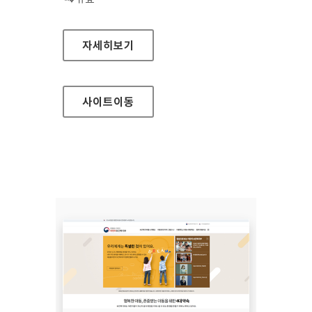
시흥도시공사 대표
자세히보기
사이트
이동