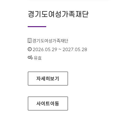
경기도여성가족재단
기관명 :
경기도여성가족재단
인증기간 :
2026.05.29 ~ 2027.05.28
상태 :
유효
경기도여성가족재단
자세히보기
사이트
이동