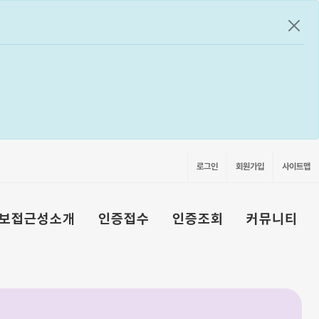
공지
로그인
회원가입
사이트맵
보접근성소개
인증접수
인증조회
커뮤니티