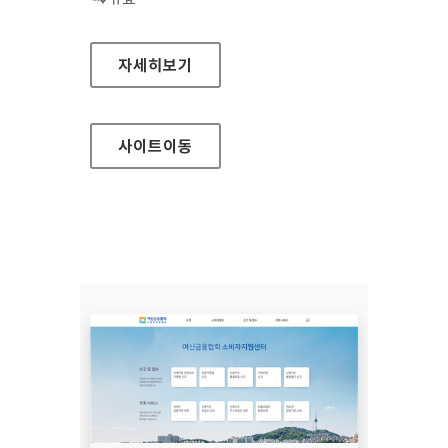
장흥군청
자세히보기
사이트
이동