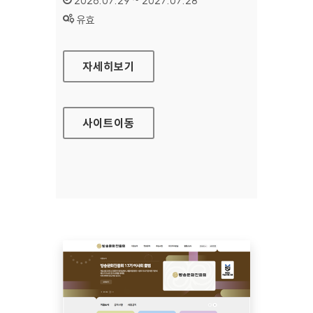
2026.07.29 ~ 2027.07.28
상태 :
유효
공예포털
자세히보기
사이트
이동