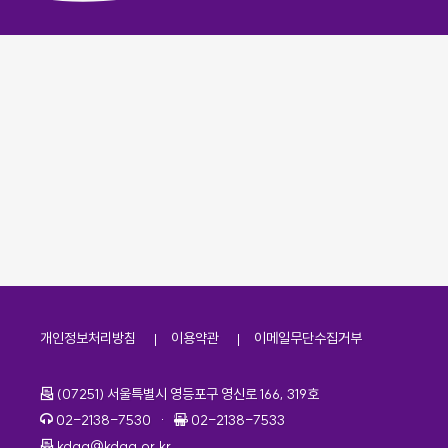
개인정보처리방침
이용약관
이메일무단수집거부
주소
(07251) 서울특별시 영등포구 영신로 166, 319호
전화번호
팩스번호
02-2138-7530
·
02-2138-7533
이메일
kdaa@kdaa.or.kr