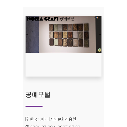
공예포털
기관명 :
한국공예·디자인문화진흥원
인증기간 :