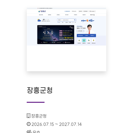
장흥군청
기관명 :
장흥군청
인증기간 :
2026.07.15 ~ 2027.07.14
상태 :
유효