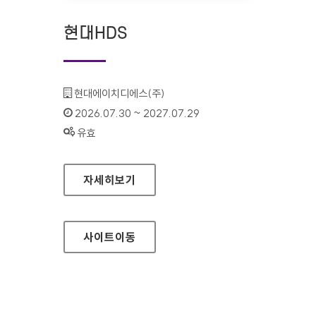
현대HDS
기관명 :
현대에이치디에스(주)
인증기간 :
2026.07.30 ~ 2027.07.29
상태 :
유효
현대HDS
자세히보기
사이트
이동