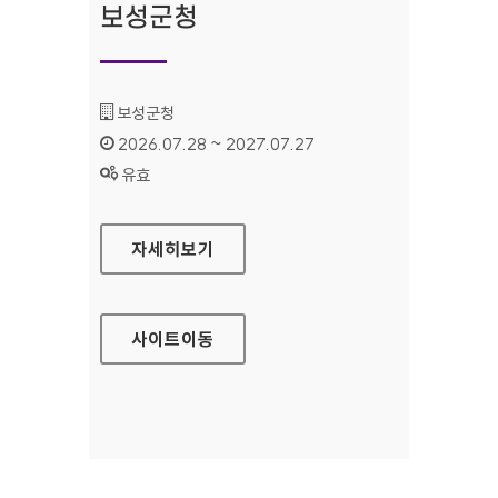
보성군청
기관명 :
보성군청
인증기간 :
2026.07.28 ~ 2027.07.27
상태 :
유효
보성군청
자세히보기
사이트
이동