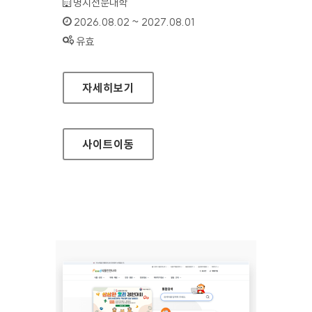
기관명 :
명지전문대학
인증기간 :
2026.08.02 ~ 2027.08.01
상태 :
유효
명지전문대학
자세히보기
사이트
이동