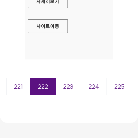
의성군청 홈페이지
자세히보기
사이트
이동
221
222
223
224
225