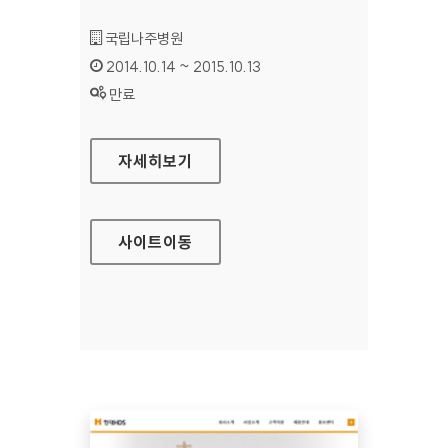
기관명 :
국립나주병원
인증기간 :
2014.10.14 ~ 2015.10.13
상태 :
만료
국립나주병원 홈페이지
자세히보기
사이트
이동