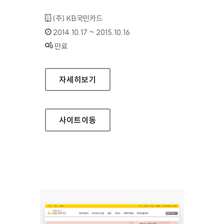
기관명 :
(주) KB국민카드
인증기간 :
2014.10.17 ~ 2015.10.16
상태 :
만료
KB국민카드 법인 홈페이지
자세히보기
사이트
이동