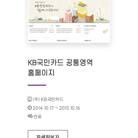
KB국민카드 공통영역
홈페이지
기관명 :
(주) KB국민카드
인증기간 :
2014.10.17 ~ 2015.10.16
상태 :
만료
KB국민카드 공통영역 홈페이지
자세히보기