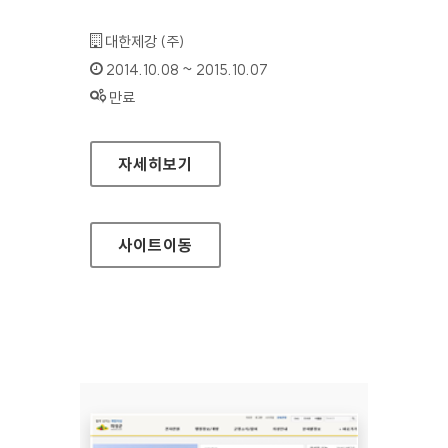
기관명 :
대한제강 (주)
인증기간 :
2014.10.08 ~ 2015.10.07
상태 :
만료
대한제강 홈페이지
자세히보기
사이트
이동