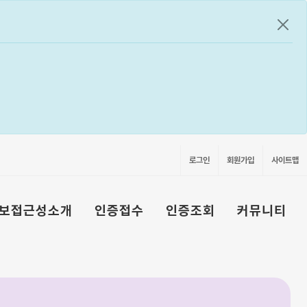
공지
로그인
회원가입
사이트맵
보접근성소개
인증접수
인증조회
커뮤니티