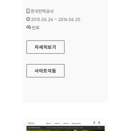
기관명 :
한국전력공사
인증기간 :
2015.06.26 ~ 2016.06.25
상태 :
만료
한국전력공사 홈페이지
자세히보기
사이트
이동