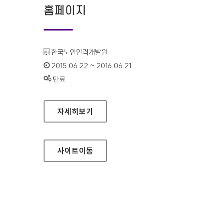
홈페이지
기관명 :
한국노인인력개발원
인증기간 :
2015.06.22 ~ 2016.06.21
상태 :
만료
100세누리 시니어사회활동포탈 홈페이지
자세히보기
사이트
이동