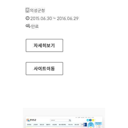
기관명 :
의성군청
인증기간 :
2015.06.30 ~ 2016.06.29
상태 :
만료
의성군청 홈페이지
자세히보기
사이트
이동