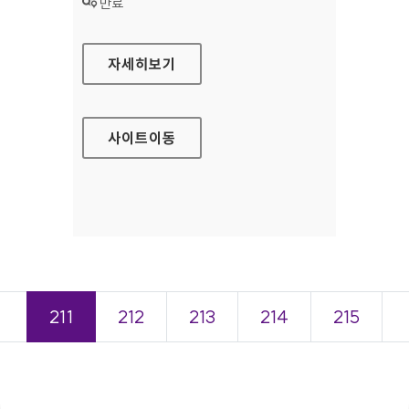
상태 :
만료
중소기업청 홈페이지
자세히보기
사이트
이동
＜
211
212
213
214
215