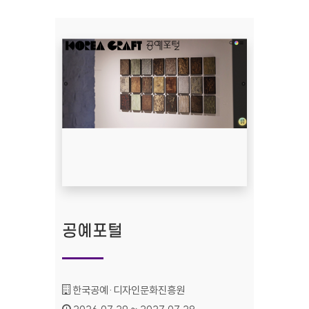
공예포털
기관명 :
한국공예·디자인문화진흥원
인증기간 :