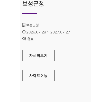
보성군청
기관명 :
보성군청
인증기간 :
2026.07.28 ~ 2027.07.27
상태 :
유효
보성군청
자세히보기
사이트
이동