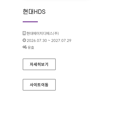
현대HDS
기관명 :
현대에이치디에스(주)
인증기간 :
2026.07.30 ~ 2027.07.29
상태 :
유효
현대HDS
자세히보기
사이트
이동