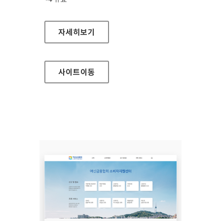
장흥군청
자세히보기
사이트
이동