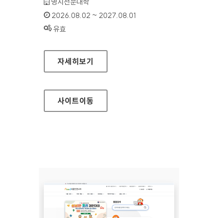
기관명 :
명지전문대학
인증기간 :
2026.08.02 ~ 2027.08.01
상태 :
유효
명지전문대학
자세히보기
사이트
이동