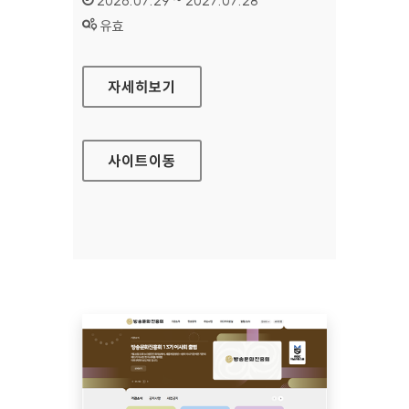
2026.07.29 ~ 2027.07.28
상태 :
유효
공예포털
자세히보기
사이트
이동