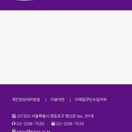
개인정보처리방침
이용약관
이메일무단수집거부
주소
(07251) 서울특별시 영등포구 영신로 166, 319호
전화번호
팩스번호
02-2138-7530
·
02-2138-7533
이메일
kdaa@kdaa.or.kr