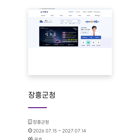
장흥군청
기관명 :
장흥군청
인증기간 :
2026.07.15 ~ 2027.07.14
상태 :
유효