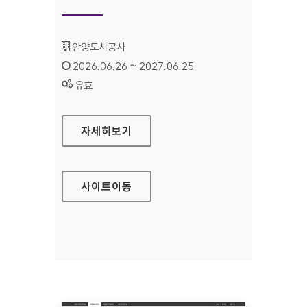
기관명 :
안양도시공사
인증기간 :
2026.06.26 ~ 2027.06.25
상태 :
유효
안양도시공사
자세히보기
사이트
이동