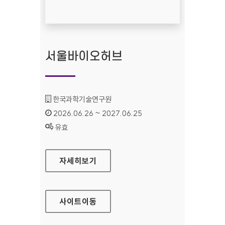
서울바이오허브
기관명 :
한국과학기술연구원
인증기간 :
2026.06.26 ~ 2027.06.25
상태 :
유효
서울바이오허브
자세히보기
사이트
이동