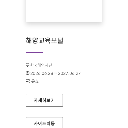
해양교육포털
기관명 :
한국해양재단
인증기간 :
2026.06.28 ~ 2027.06.27
상태 :
유효
해양교육포털
자세히보기
사이트
이동