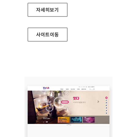
세종예술의전당
자세히보기
사이트
이동