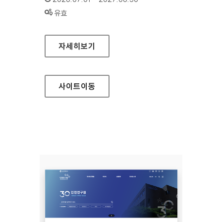
상태 :
유효
백제문화전당
자세히보기
사이트
이동