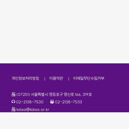
개인정보처리방침
이용약관
이메일무단수집거부
주소
(07251) 서울특별시 영등포구 영신로 166, 319호
전화번호
팩스번호
02-2138-7530
·
02-2138-7533
이메일
kdaa@kdaa.or.kr