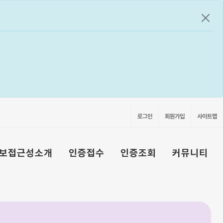
공지
로그인
회원가입
사이트맵
보접근성소개
인증접수
인증조회
커뮤니티