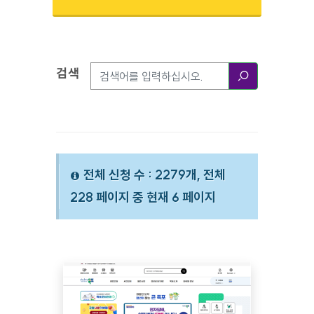
검색
검색옵션
검색
전체 신청 수 : 2279개, 전체
228 페이지 중 현재 6 페이지