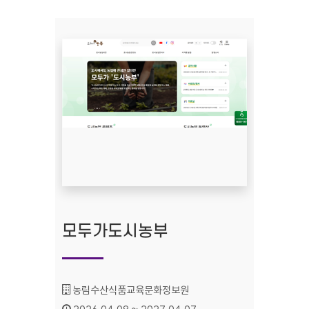
모두가도시농부
기관명 :
농림수산식품교육문화정보원
인증기간 :