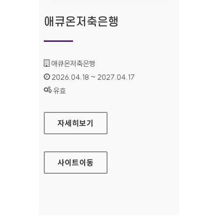
애큐온저축은행
기관명 :
애큐온저축은행
인증기간 :
2026.04.18 ~ 2027.04.17
상태 :
유효
애큐온저축은행
자세히보기
사이트
이동