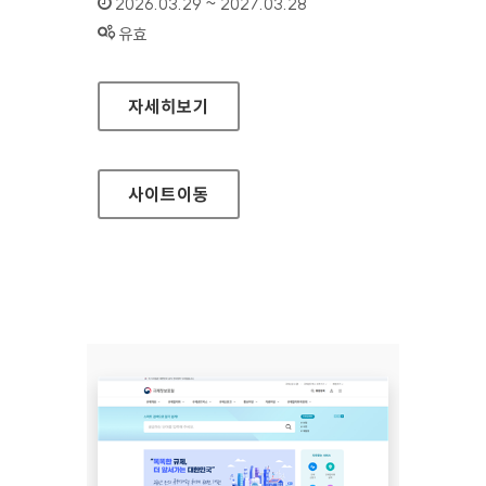
인증기간 :
2026.03.29 ~ 2027.03.28
상태 :
유효
하이원리조트
자세히보기
사이트
이동