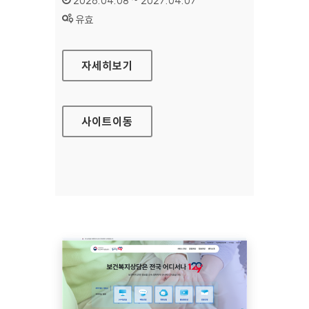
2026.04.08 ~ 2027.04.07
상태 :
유효
모두가도시농부
자세히보기
사이트
이동