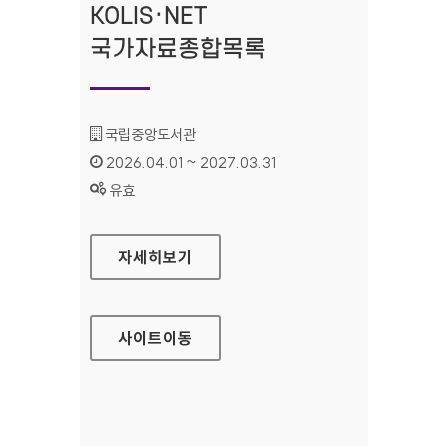
KOLIS·NET
국가자료종합목록
기관명 :
국립중앙도서관
인증기간 :
2026.04.01 ~ 2027.03.31
상태 :
유효
KOLIS·NET 국가자료종합목록
자세히보기
사이트
이동