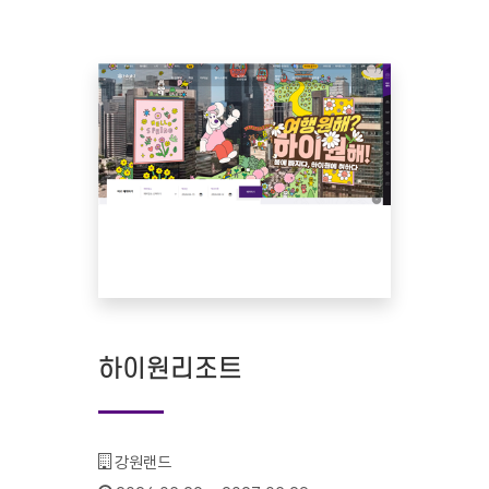
하이원리조트
기관명 :
강원랜드