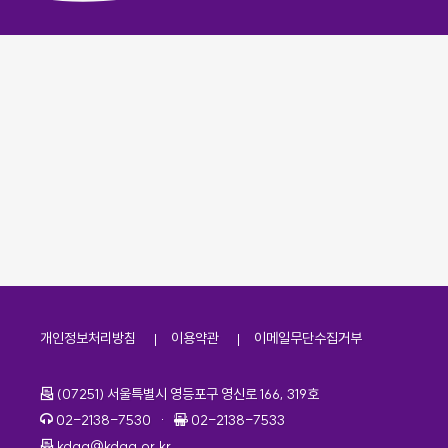
개인정보처리방침
이용약관
이메일무단수집거부
주소
(07251) 서울특별시 영등포구 영신로 166, 319호
전화번호
팩스번호
02-2138-7530
·
02-2138-7533
이메일
kdaa@kdaa.or.kr