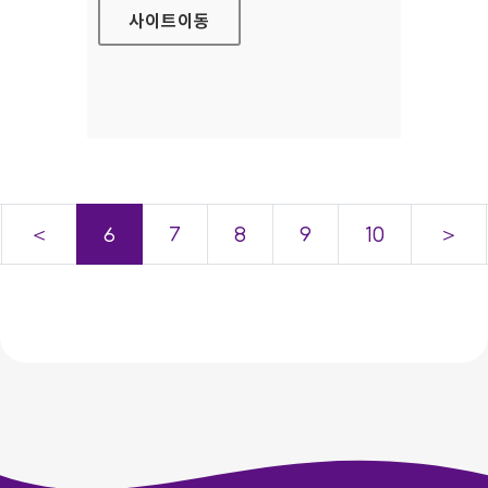
사이트
이동
＜
6
7
8
9
10
＞