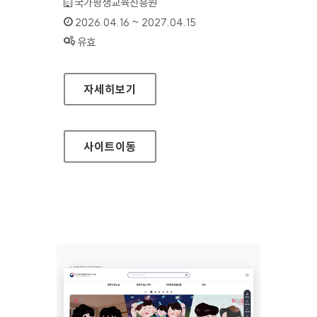
기관명 :
국가평생교육진흥원
인증기간 :
2026.04.16 ~ 2027.04.15
상태 :
유효
학점은행제 정보공시(학점은행제 알리미)
자세히보기
사이트
이동