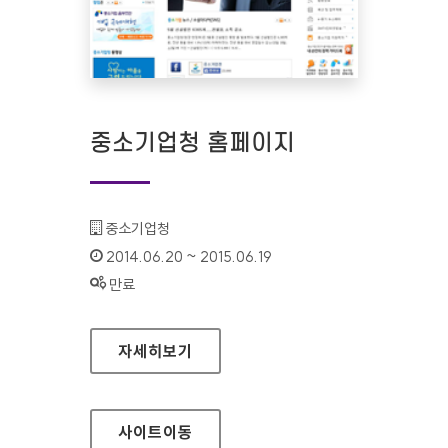
중소기업청 홈페이지
기관명 :
중소기업청
인증기간 :
2014.06.20 ~ 2015.06.19
상태 :
만료
중소기업청 홈페이지
자세히보기
사이트
이동