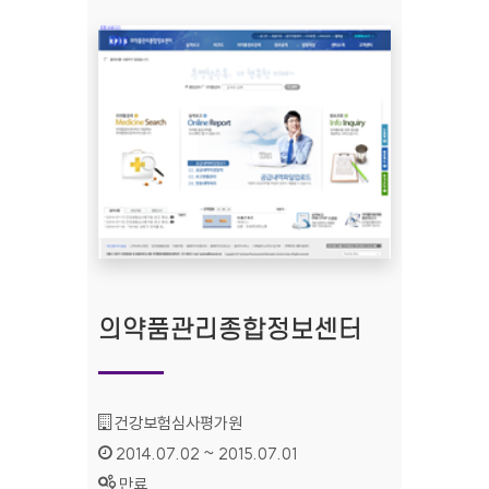
의약품관리종합정보센터
기관명 :
건강보험심사평가원
인증기간 :
2014.07.02 ~ 2015.07.01
상태 :
만료