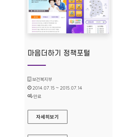
마음더하기 정책포털
기관명 :
보건복지부
인증기간 :
2014.07.15 ~ 2015.07.14
상태 :
만료
마음더하기 정책포털
자세히보기