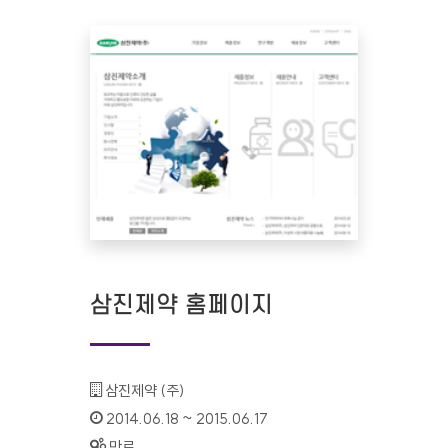
삼진제약 홈페이지
기관명 :
삼진제약 (주)
인증기간 :
2014.06.18 ~ 2015.06.17
상태 :
만료