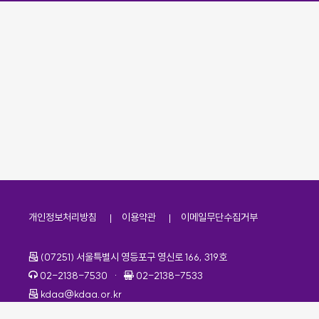
개인정보처리방침
이용약관
이메일무단수집거부
주소
(07251) 서울특별시 영등포구 영신로 166, 319호
전화번호
팩스번호
02-2138-7530
·
02-2138-7533
이메일
kdaa@kdaa.or.kr