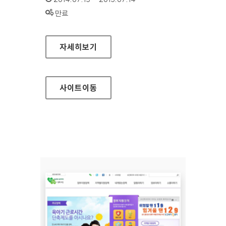
상태 :
만료
신한카드 개인
자세히보기
사이트
이동