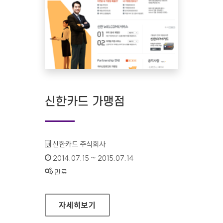
신한카드 가맹점
기관명 :
신한카드 주식회사
인증기간 :
2014.07.15 ~ 2015.07.14
상태 :
만료
신한카드 가맹점
자세히보기