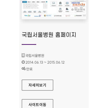
국립서울병원 홈페이지
기관명 :
국립서울병원
인증기간 :
2014.06.13 ~ 2015.06.12
상태 :
만료
국립서울병원 홈페이지
자세히보기
사이트
이동