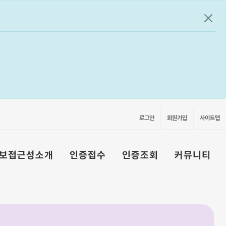
공지
로그인
회원가입
사이트맵
보접근성소개
인증접수
인증조회
커뮤니티