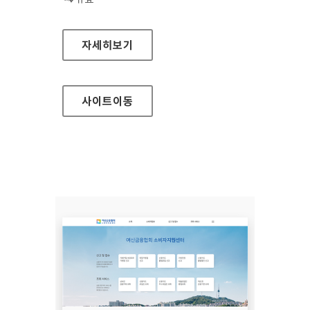
장흥군청
자세히보기
사이트
이동