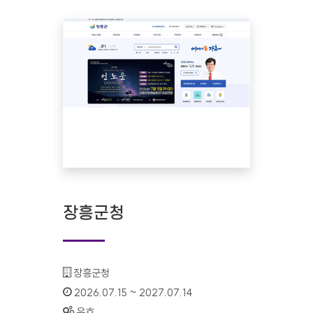
장흥군청
기관명 :
장흥군청
인증기간 :
2026.07.15 ~ 2027.07.14
상태 :
유효