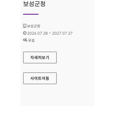
보성군청
기관명 :
보성군청
인증기간 :
2026.07.28 ~ 2027.07.27
상태 :
유효
보성군청
자세히보기
사이트
이동