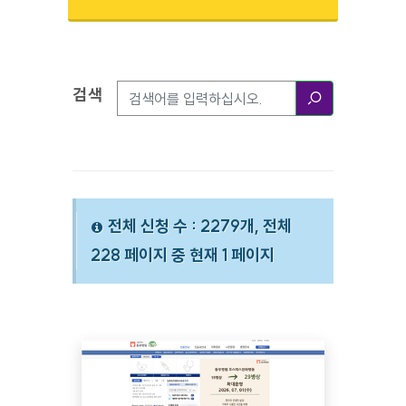
검색
검색옵션
검색
전체 신청 수 : 2279개, 전체
228 페이지 중 현재 1 페이지