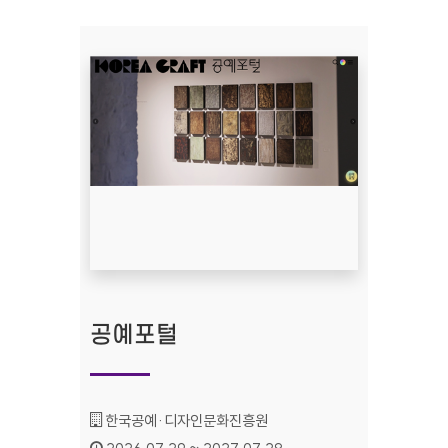
공예포털
기관명 :
한국공예·디자인문화진흥원
인증기간 :