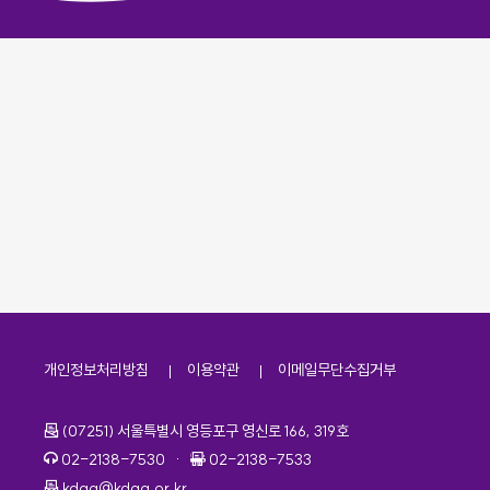
개인정보처리방침
이용약관
이메일무단수집거부
주소
(07251) 서울특별시 영등포구 영신로 166, 319호
전화번호
팩스번호
02-2138-7530
·
02-2138-7533
이메일
kdaa@kdaa.or.kr