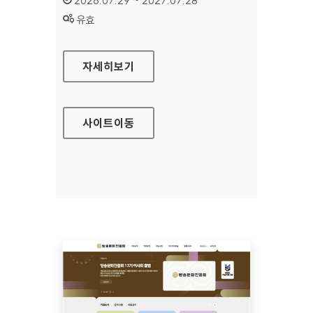
2026.07.29 ~ 2027.07.28
상태 :
유효
공예포털
자세히보기
사이트
이동