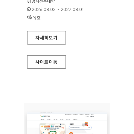
기관명 :
명지전문대학
인증기간 :
2026.08.02 ~ 2027.08.01
상태 :
유효
명지전문대학
자세히보기
사이트
이동