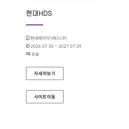
현대HDS
기관명 :
현대에이치디에스(주)
인증기간 :
2026.07.30 ~ 2027.07.29
상태 :
유효
현대HDS
자세히보기
사이트
이동