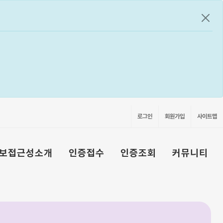
공지
로그인
회원가입
사이트맵
보접근성소개
인증접수
인증조회
커뮤니티