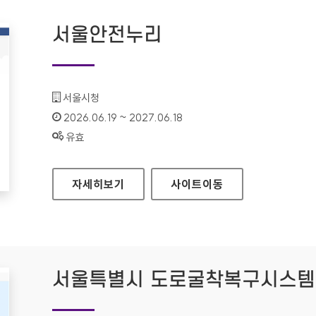
서울안전누리
기관명 :
서울시청
인증기간 :
2026.06.19 ~ 2027.06.18
상태 :
유효
서울안전누리
자세히보기
사이트
이동
서울특별시 도로굴착복구시스템