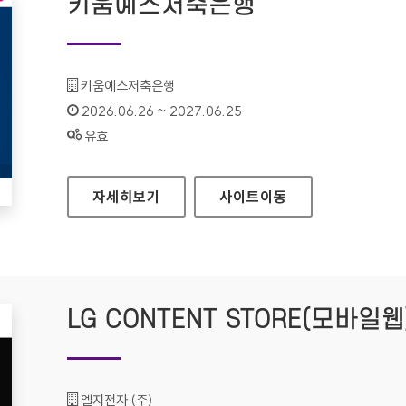
키움예스저축은행
기관명 :
키움예스저축은행
인증기간 :
2026.06.26 ~ 2027.06.25
상태 :
유효
키움예스저축은행
자세히보기
사이트
이동
LG CONTENT STORE(모바일웹
기관명 :
엘지전자 (주)