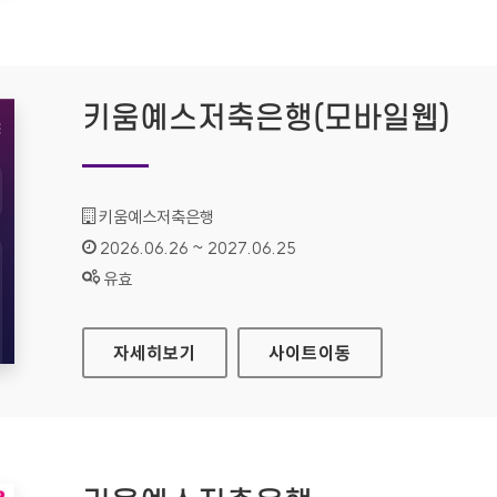
키움예스저축은행(모바일웹)
기관명 :
키움예스저축은행
인증기간 :
2026.06.26 ~ 2027.06.25
상태 :
유효
키움예스저축은행(모바일웹)
자세히보기
사이트
이동