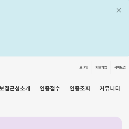
공지
로그인
회원가입
사이트맵
보접근성소개
인증접수
인증조회
커뮤니티