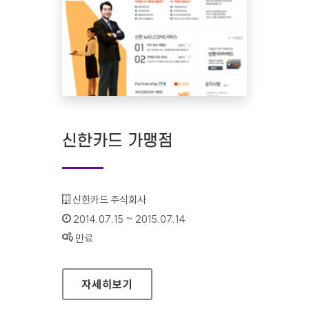
신한카드 가맹점
기관명 :
신한카드 주식회사
인증기간 :
2014.07.15 ~ 2015.07.14
상태 :
만료
신한카드 가맹점
자세히보기