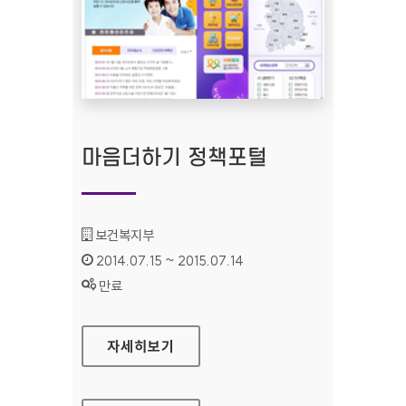
마음더하기 정책포털
기관명 :
보건복지부
인증기간 :
2014.07.15 ~ 2015.07.14
상태 :
만료
마음더하기 정책포털
자세히보기