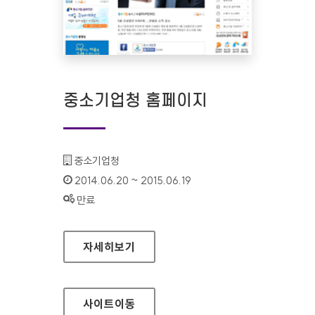
중소기업청 홈페이지
기관명 :
중소기업청
인증기간 :
2014.06.20 ~ 2015.06.19
상태 :
만료
중소기업청 홈페이지
자세히보기
사이트
이동