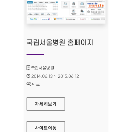
국립서울병원 홈페이지
기관명 :
국립서울병원
인증기간 :
2014.06.13 ~ 2015.06.12
상태 :
만료
국립서울병원 홈페이지
자세히보기
사이트
이동