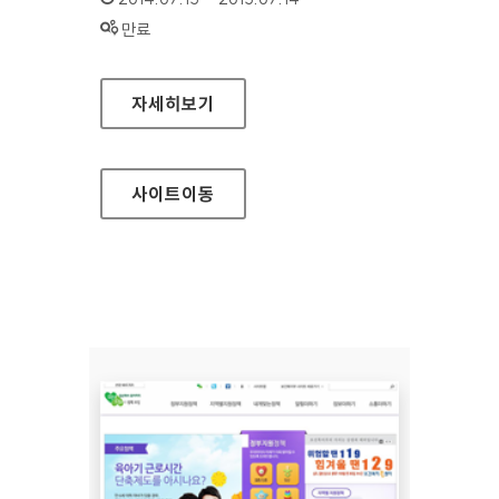
상태 :
만료
신한카드 개인
자세히보기
사이트
이동