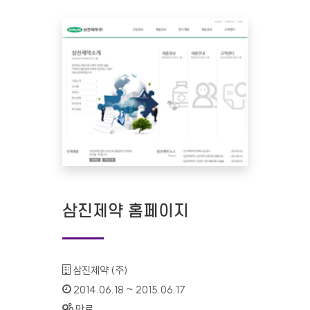
삼진제약 홈페이지
기관명 :
삼진제약 (주)
인증기간 :
2014.06.18 ~ 2015.06.17
상태 :
만료