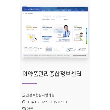
의약품관리종합정보센터
기관명 :
건강보험심사평가원
인증기간 :
2014.07.02 ~ 2015.07.01
상태 :
만료