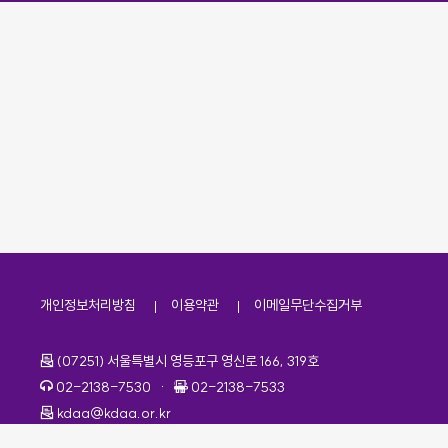
개인정보처리방침
이용약관
이메일무단수집거부
주소
(07251) 서울특별시 영등포구 영신로 166, 319호
전화번호
팩스번호
02-2138-7530
·
02-2138-7533
이메일
kdaa@kdaa.or.kr