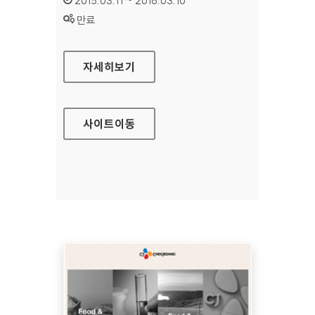
2015.03.11 ~ 2016.03.10
상태 :
만료
HK저축은행 홈페이지
자세히보기
사이트
이동