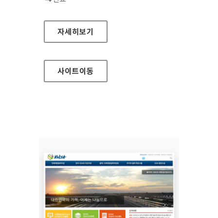
더불어꿈 홈페이지
자세히보기
사이트
이동