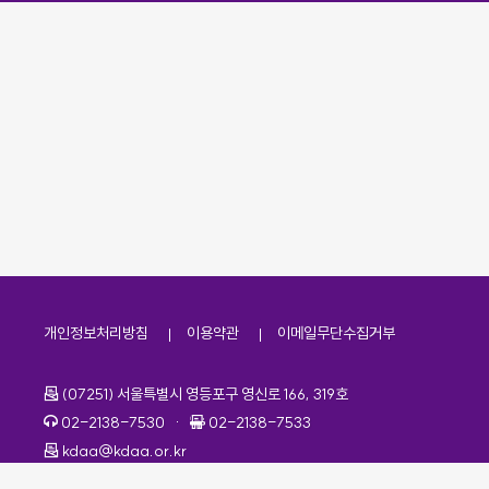
개인정보처리방침
이용약관
이메일무단수집거부
주소
(07251) 서울특별시 영등포구 영신로 166, 319호
전화번호
팩스번호
02-2138-7530
·
02-2138-7533
이메일
kdaa@kdaa.or.kr