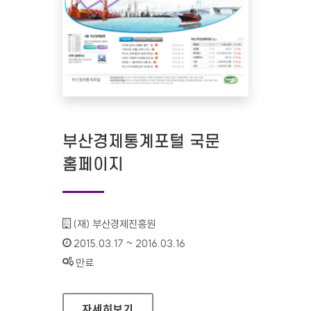
부산경제통계포털 국문
홈페이지
기관명 :
(재) 부산경제진흥원
인증기간 :
2015.03.17 ~ 2016.03.16
상태 :
만료
부산경제통계포털 국문 홈페이지
자세히보기