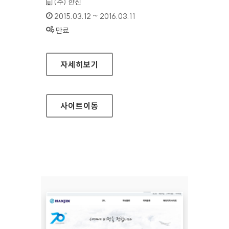
기관명 :
(주) 한진
인증기간 :
2015.03.12 ~ 2016.03.11
상태 :
만료
한진택배 홈페이지
자세히보기
사이트
이동