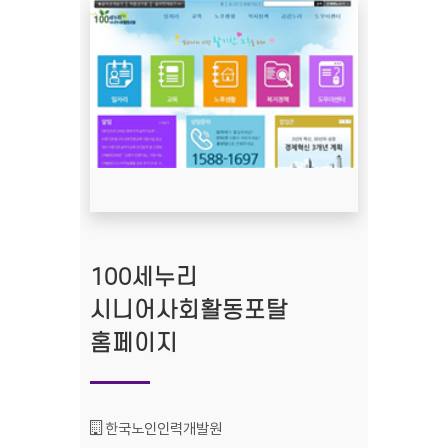
100세누리
시니어사회활동포탈
홈페이지
기관명 :
한국노인인력개발원