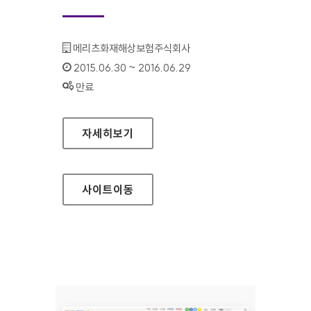
기관명 :
메리츠화재해상보험주식회사
인증기간 :
2015.06.30 ~ 2016.06.29
상태 :
만료
메리츠화재 다이렉트몰 홈페이지
자세히보기
사이트
이동