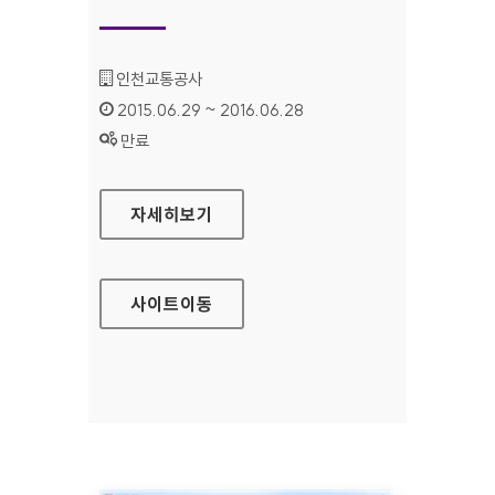
기관명 :
인천교통공사
인증기간 :
2015.06.29 ~ 2016.06.28
상태 :
만료
인천 장애인콜택시 홈페이지
자세히보기
사이트
이동