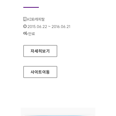
기관명 :
KDB캐피탈
인증기간 :
2015.06.22 ~ 2016.06.21
상태 :
만료
KDB캐피탈 신용카드(기업) 홈페이지
자세히보기
사이트
이동