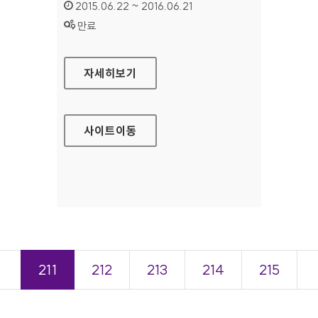
인증기간 :
2015.06.22 ~ 2016.06.21
상태 :
만료
100세누리 시니어사회활동포탈 홈페이지
자세히보기
사이트
이동
＜
211
212
213
214
215