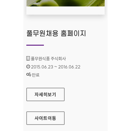
풀무원채용 홈페이지
기관명 :
풀무원식품 주식회사
인증기간 :
2015.06.23 ~ 2016.06.22
상태 :
만료
풀무원채용 홈페이지
자세히보기
사이트
이동