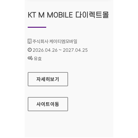
KT M MOBILE 다이렉트몰
기관명 :
주식회사 케이티엠모바일
인증기간 :
2026.04.26 ~ 2027.04.25
상태 :
유효
KT M MOBILE 다이렉트몰
자세히보기
사이트
이동