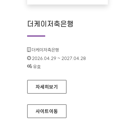
더케이저축은행
기관명 :
더케이저축은행
인증기간 :
2026.04.29 ~ 2027.04.28
상태 :
유효
더케이저축은행
자세히보기
사이트
이동