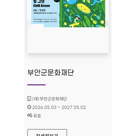
부안군문화재단
기관명 :
(재)부안군문화재단
인증기간 :
2026.05.03 ~ 2027.05.02
상태 :
유효
부안군문화재단
자세히보기