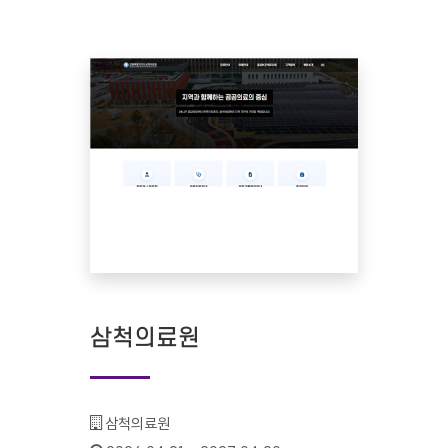
삼척의료원
기관명 :
삼척의료원