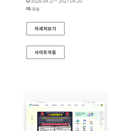
인증기간 :
2026.04.21 ~ 2027.04.20
상태 :
유효
삼척의료원
자세히보기
사이트
이동