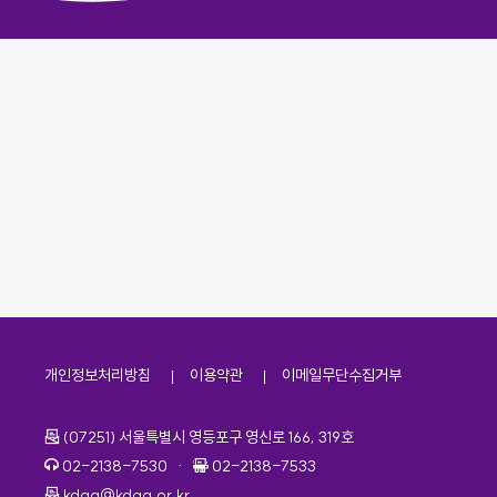
개인정보처리방침
이용약관
이메일무단수집거부
주소
(07251) 서울특별시 영등포구 영신로 166, 319호
전화번호
팩스번호
02-2138-7530
·
02-2138-7533
이메일
kdaa@kdaa.or.kr