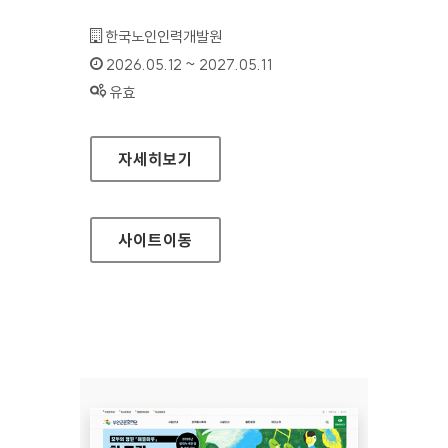
기관명 :
한국노인인력개발원
인증기간 :
2026.05.12 ~ 2027.05.11
상태 :
유효
한국노인인력개발원(모바일웹)
자세히보기
사이트
이동