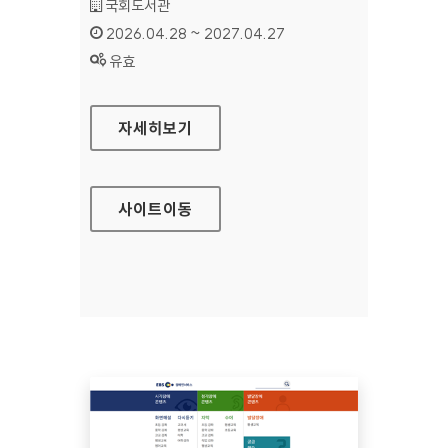
기관명 :
국회도서관
인증기간 :
2026.04.28 ~ 2027.04.27
상태 :
유효
국회도서관
자세히보기
사이트
이동