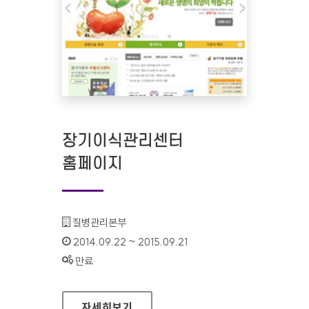
장기이식관리센터
홈페이지
기관명 :
질병관리본부
인증기간 :
2014.09.22 ~ 2015.09.21
상태 :
만료
장기이식관리센터 홈페이지
자세히보기