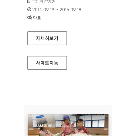
기관명 :
국립마산병원
인증기간 :
2014.09.19 ~ 2015.09.18
상태 :
만료
국립마산병원 홈페이지
자세히보기
사이트
이동