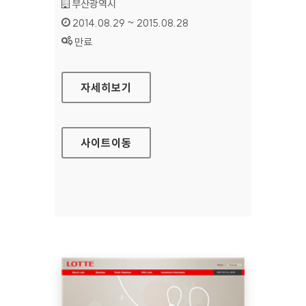
기관명 :
부산광역시
인증기간 :
2014.08.29 ~ 2015.08.28
상태 :
만료
부산문화관광 홈페이지
자세히보기
사이트
이동