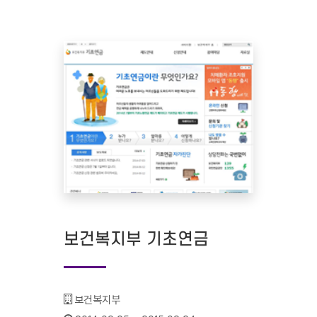
보건복지부 기초연금
기관명 :
보건복지부