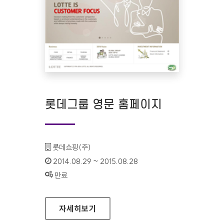
롯데그룹 영문 홈페이지
기관명 :
롯데쇼핑(주)
인증기간 :
2014.08.29 ~ 2015.08.28
상태 :
만료
롯데그룹 영문 홈페이지
자세히보기