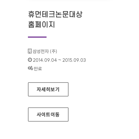
휴먼테크논문대상
홈페이지
기관명 :
삼성전자 (주)
인증기간 :
2014.09.04 ~ 2015.09.03
상태 :
만료
휴먼테크논문대상 홈페이지
자세히보기
사이트
이동