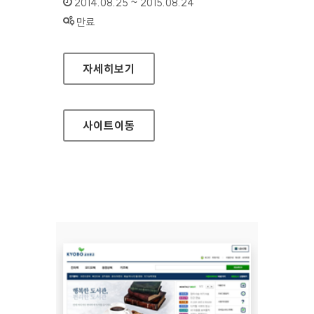
인증기간 :
2014.08.25 ~ 2015.08.24
상태 :
만료
보건복지부 기초연금
자세히보기
사이트
이동