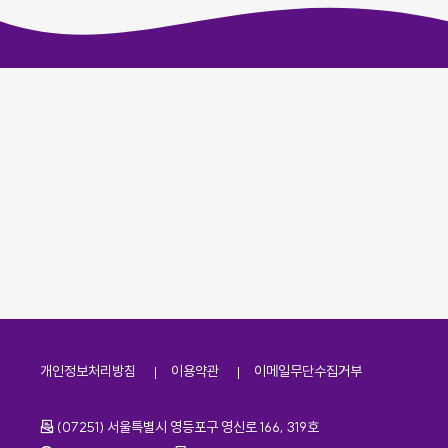
개인정보처리방침
이용약관
이메일무단수집거부
주소
(07251) 서울특별시 영등포구 영신로 166, 319호