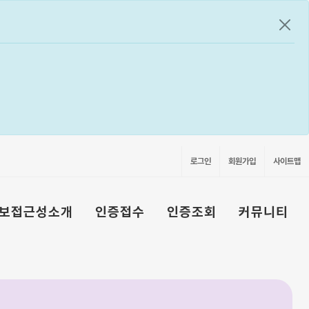
공지
로그인
회원가입
사이트맵
보접근성소개
인증접수
인증조회
커뮤니티