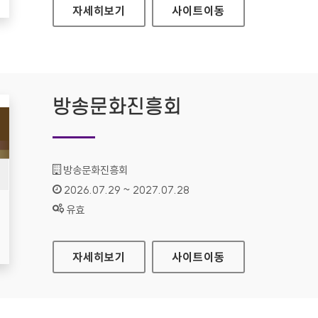
공예포털
자세히보기
사이트
이동
방송문화진흥회
기관명 :
방송문화진흥회
인증기간 :
2026.07.29 ~ 2027.07.28
상태 :
유효
방송문화진흥회
자세히보기
사이트
이동