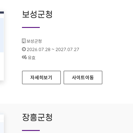
보성군청
기관명 :
보성군청
인증기간 :
2026.07.28 ~ 2027.07.27
상태 :
유효
보성군청
자세히보기
사이트
이동
장흥군청