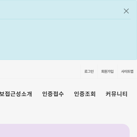
공지
로그인
회원가입
사이트맵
보접근성소개
인증접수
인증조회
커뮤니티