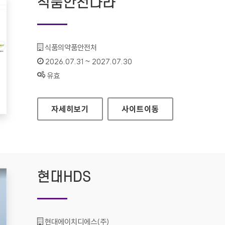
식품안전나라
기관명 :
식품의약품안전처
인증기간 :
2026.07.31 ~ 2027.07.30
상태 :
유효
식품안전나라
자세히보기
사이트
이동
현대HDS
기관명 :
현대에이치디에스(주)