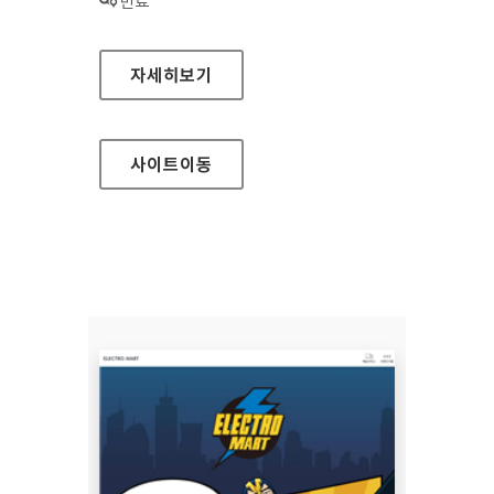
상태 :
만료
완도군청 홈페이지
자세히보기
사이트
이동