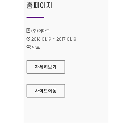
홈페이지
기관명 :
(주)이마트
인증기간 :
2016.01.19 ~ 2017.01.18
상태 :
만료
더라이프(모바일웹) 홈페이지
자세히보기
사이트
이동