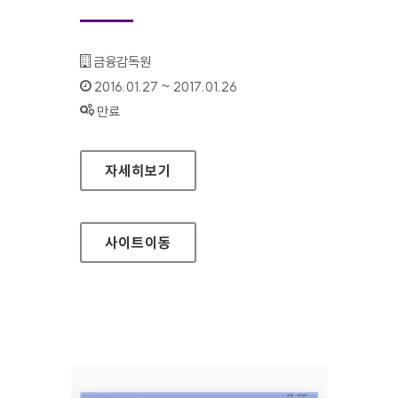
기관명 :
금융감독원
인증기간 :
2016.01.27 ~ 2017.01.26
상태 :
만료
금융감독원 금융상품 통합 비교공시 홈페이지
자세히보기
사이트
이동