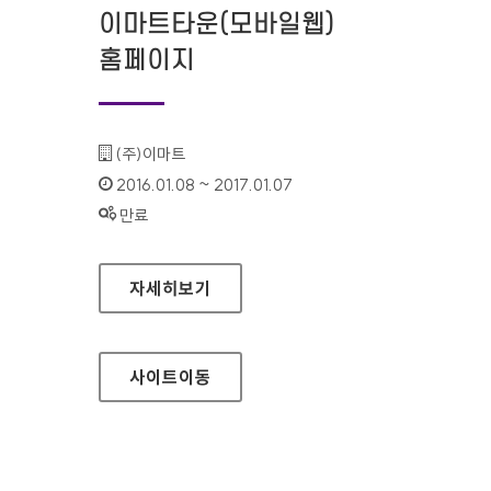
이마트타운(모바일웹)
홈페이지
기관명 :
(주)이마트
인증기간 :
2016.01.08 ~ 2017.01.07
상태 :
만료
이마트타운(모바일웹) 홈페이지
자세히보기
사이트
이동