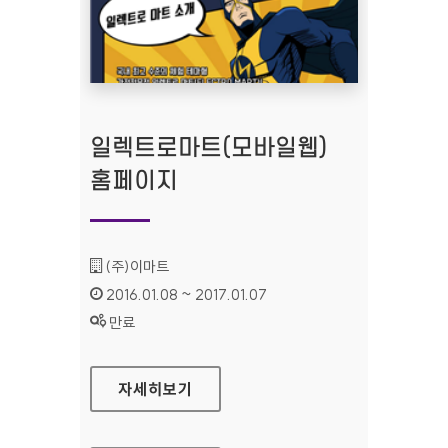
일렉트로마트(모바일웹)
홈페이지
기관명 :
(주)이마트
인증기간 :
2016.01.08 ~ 2017.01.07
상태 :
만료
일렉트로마트(모바일웹) 홈페이지
자세히보기