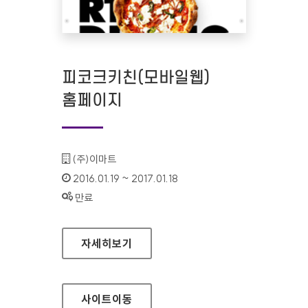
피코크키친(모바일웹)
홈페이지
기관명 :
(주)이마트
인증기간 :
2016.01.19 ~ 2017.01.18
상태 :
만료
피코크키친(모바일웹) 홈페이지
자세히보기
사이트
이동