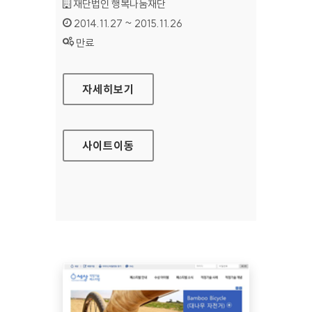
기관명 :
재단법인 행복나눔재단
인증기간 :
2014.11.27 ~ 2015.11.26
상태 :
만료
세상 SK 프로보노 홈페이지
자세히보기
사이트
이동