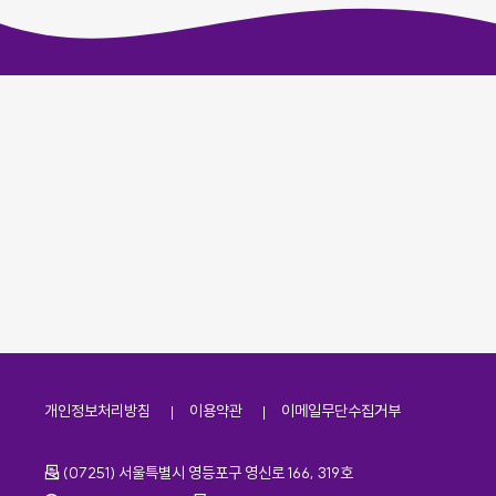
개인정보처리방침
이용약관
이메일무단수집거부
주소
(07251) 서울특별시 영등포구 영신로 166, 319호