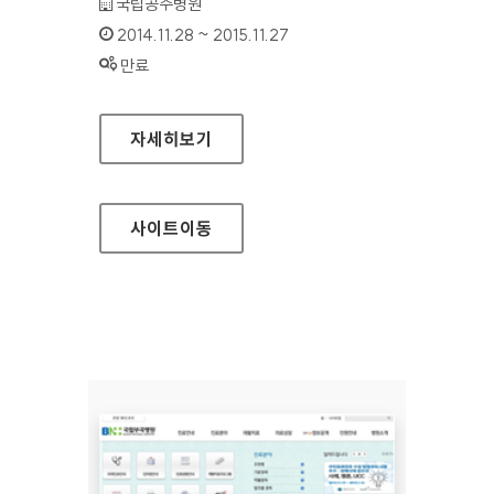
기관명 :
국립공주병원
인증기간 :
2014.11.28 ~ 2015.11.27
상태 :
만료
국립공주병원 홈페이지
자세히보기
사이트
이동