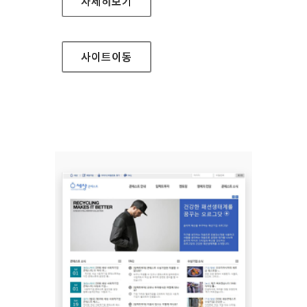
세상 적정기술 페스트벌 홈페이지
자세히보기
사이트
이동