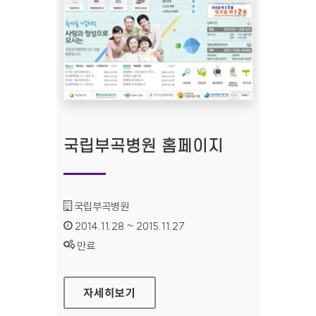
국립부곡병원 홈페이지
기관명 :
국립부곡병원
인증기간 :
2014.11.28 ~ 2015.11.27
상태 :
만료
국립부곡병원 홈페이지
자세히보기