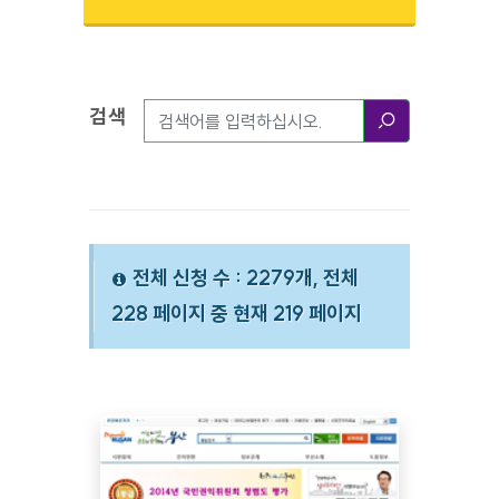
검색
검색옵션
검색
전체 신청 수 : 2279개, 전체
228 페이지 중 현재 219 페이지