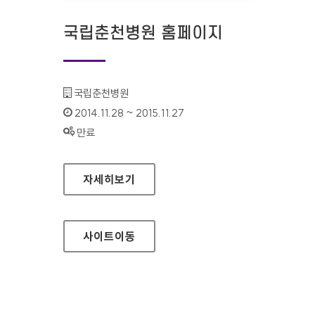
국립춘천병원 홈페이지
기관명 :
국립춘천병원
인증기간 :
2014.11.28 ~ 2015.11.27
상태 :
만료
국립춘천병원 홈페이지
자세히보기
사이트
이동