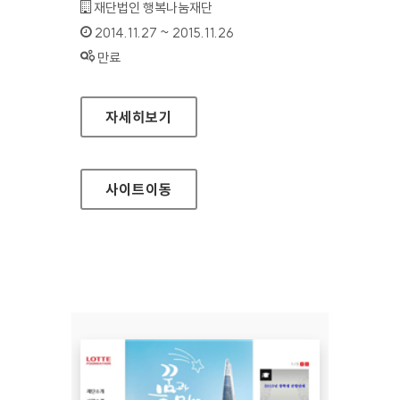
기관명 :
재단법인 행복나눔재단
인증기간 :
2014.11.27 ~ 2015.11.26
상태 :
만료
세상 홈페이지
자세히보기
사이트
이동