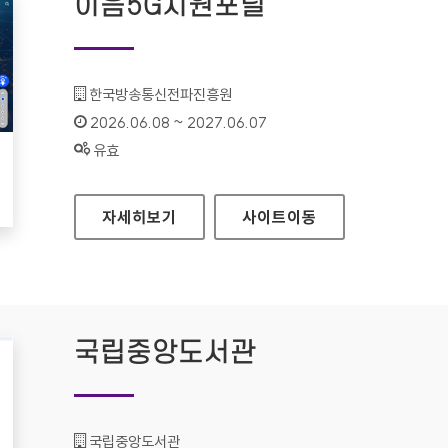
이음5G지원포털
기관명 :
한국방송통신전파진흥원
인증기간 :
2026.06.08 ~ 2027.06.07
상태 :
유효
이음5G지원포털
자세히보기
사이트
이동
국립중앙도서관
기관명 :
국립중앙도서관