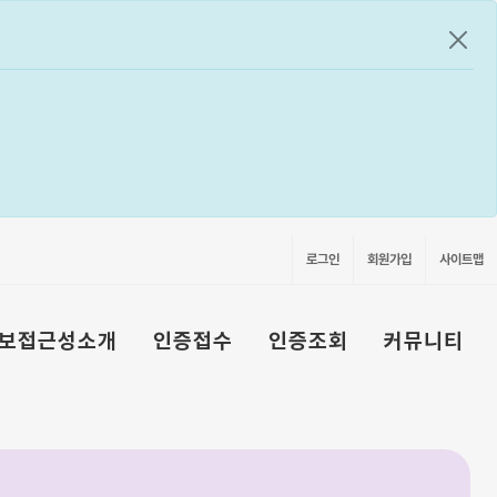
공지
로그인
회원가입
사이트맵
보접근성소개
인증접수
인증조회
커뮤니티