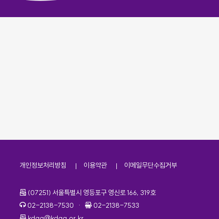
개인정보처리방침
이용약관
이메일무단수집거부
주소
(07251) 서울특별시 영등포구 영신로 166, 319호
전화번호
팩스번호
02-2138-7530
·
02-2138-7533
이메일
kdaa@kdaa.or.kr