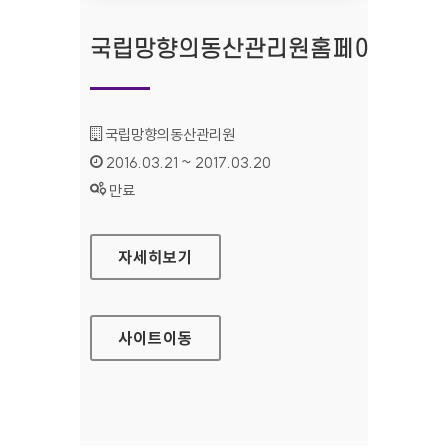
국립망향의동산관리원홈페이지
기관명 :
국립망향의동산관리원
인증기간 :
2016.03.21 ~ 2017.03.20
상태 :
만료
국립망향의동산관리원홈페이지
자세히보기
사이트
이동