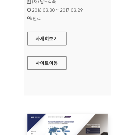
기관명 :
(재) 남도학숙
인증기간 :
2016.03.30 ~ 2017.03.29
상태 :
만료
남도학숙 대표 홈페이지
자세히보기
사이트
이동