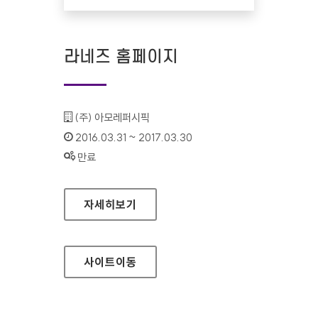
라네즈 홈페이지
기관명 :
(주) 아모레퍼시픽
인증기간 :
2016.03.31 ~ 2017.03.30
상태 :
만료
라네즈 홈페이지
자세히보기
사이트
이동