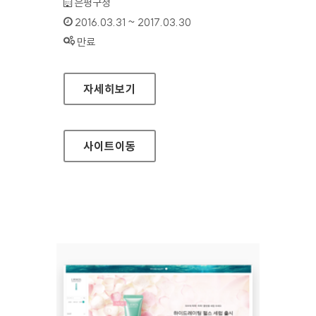
기관명 :
은평구청
인증기간 :
2016.03.31 ~ 2017.03.30
상태 :
만료
은평구청 홈페이지
자세히보기
사이트
이동