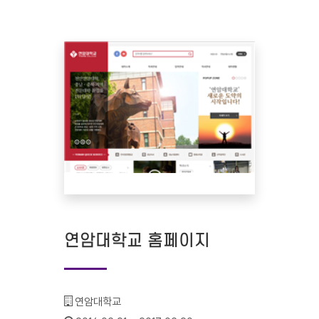
연암대학교 홈페이지
기관명 :
연암대학교