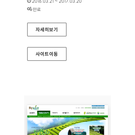
인증기간 :
2016.03.21 ~ 2017.03.20
상태 :
만료
연암대학교 홈페이지
자세히보기
사이트
이동