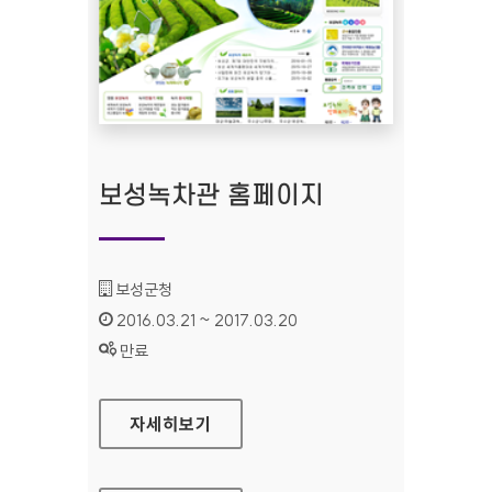
보성녹차관 홈페이지
기관명 :
보성군청
인증기간 :
2016.03.21 ~ 2017.03.20
상태 :
만료
보성녹차관 홈페이지
자세히보기