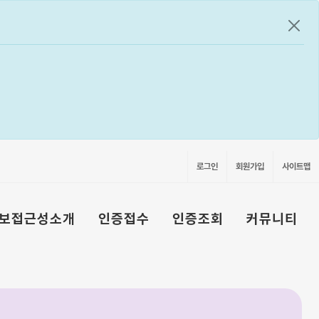
공지
로그인
회원가입
사이트맵
보접근성소개
인증접수
인증조회
커뮤니티