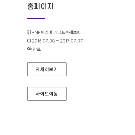
홈페이지
기관명 :
BNP파리바 카디프손해보험
인증기간 :
2016.07.08 ~ 2017.07.07
상태 :
만료
카디프손해보험 대표 홈페이지
자세히보기
사이트
이동