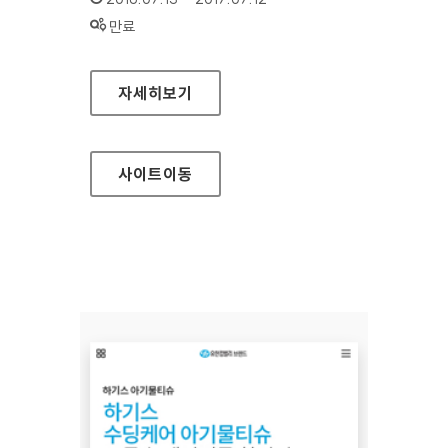
상태 :
만료
LG계정 대표 홈페이지
자세히보기
사이트
이동