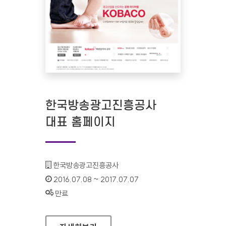
한국방송광고진흥공사
대표 홈페이지
기관명 :
한국방송광고진흥공사
인증기간 :
2016.07.08 ~ 2017.07.07
상태 :
만료