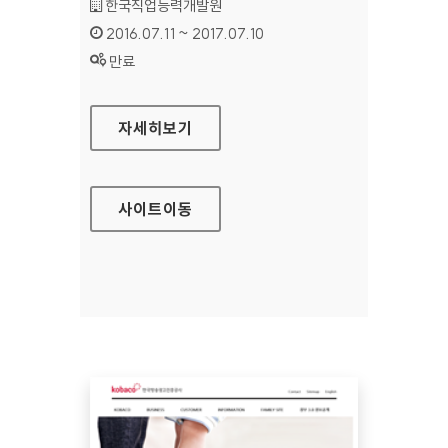
기관명 :
한국직업능력개발원
인증기간 :
2016.07.11 ~ 2017.07.10
상태 :
만료
커리어넷 대표 홈페이지
자세히보기
사이트
이동