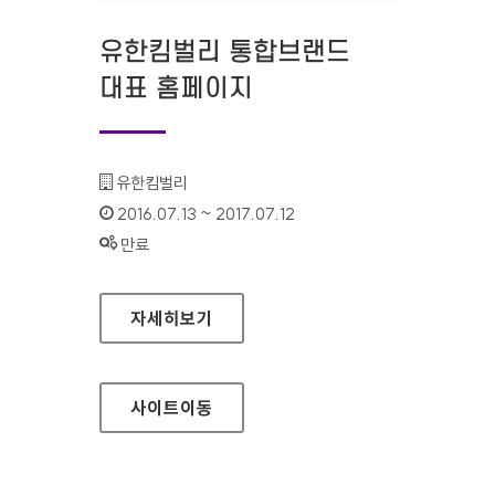
유한킴벌리 통합브랜드
대표 홈페이지
기관명 :
유한킴벌리
인증기간 :
2016.07.13 ~ 2017.07.12
상태 :
만료
유한킴벌리 통합브랜드 대표 홈페이지
자세히보기
사이트
이동