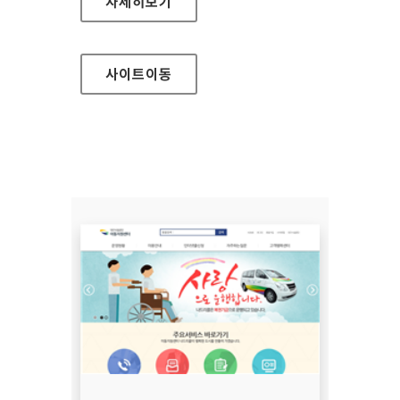
한국방송광고진흥공사 대표 홈페이지
자세히보기
사이트
이동