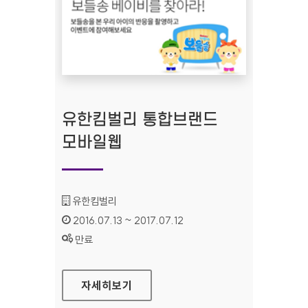
유한킴벌리 통합브랜드
모바일웹
기관명 :
유한킴벌리
인증기간 :
2016.07.13 ~ 2017.07.12
상태 :
만료
유한킴벌리 통합브랜드 모바일웹
자세히보기