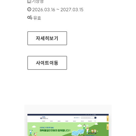
기관명 :
기상청
인증기간 :
2026.03.16 ~ 2027.03.15
상태 :
유효
도로기상정보시스템
자세히보기
사이트
이동