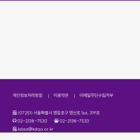
개인정보처리방침
이용약관
이메일무단수집거부
주소
(07251) 서울특별시 영등포구 영신로 166, 319호
전화번호
팩스번호
02-2138-7530
·
02-2138-7533
이메일
kdaa@kdaa.or.kr