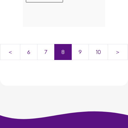
＜
6
7
8
9
10
＞