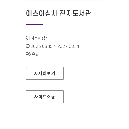
예스이십사 전자도서관
기관명 :
예스이십사
인증기간 :
2026.03.15 ~ 2027.03.14
상태 :
유효
예스이십사 전자도서관
자세히보기
사이트
이동