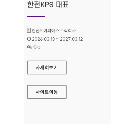
한전KPS 대표
기관명 :
한전케이피에스 주식회사
인증기간 :
2026.03.13 ~ 2027.03.12
상태 :
유효
한전KPS 대표
자세히보기
사이트
이동