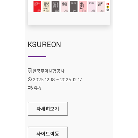
KSUREON
기관명 :
한국무역보험공사
인증기간 :
2025.12.18 ~ 2026.12.17
상태 :
유효
KSUREON
자세히보기
사이트
이동