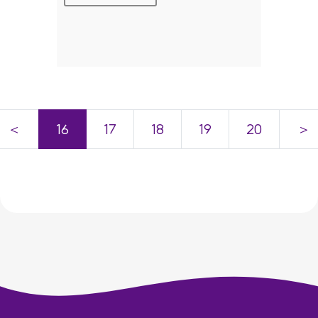
＜
16
17
18
19
20
＞