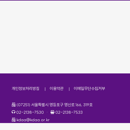
개인정보처리방침
이용약관
이메일무단수집거부
주소
(07251) 서울특별시 영등포구 영신로 166, 319호
전화번호
팩스번호
02-2138-7530
·
02-2138-7533
이메일
kdaa@kdaa.or.kr