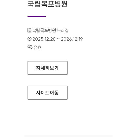
국립목포병원
기관명 :
국립목포병원 누리집
인증기간 :
2025.12.20 ~ 2026.12.19
상태 :
유효
국립목포병원
자세히보기
사이트
이동