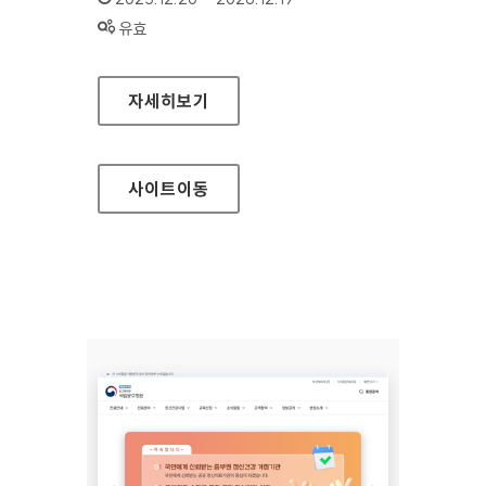
상태 :
유효
가평군시설관리공단
자세히보기
사이트
이동