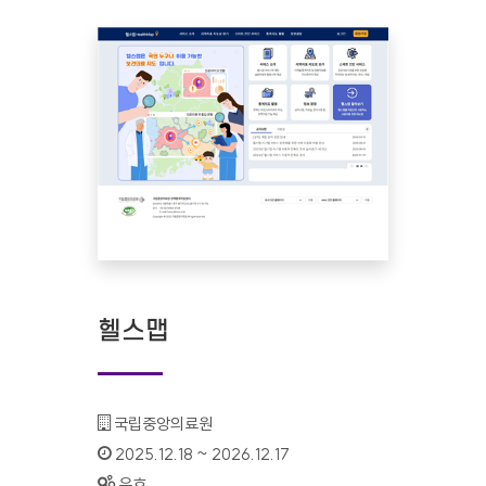
헬스맵
기관명 :
국립중앙의료원
인증기간 :
2025.12.18 ~ 2026.12.17
상태 :
유효