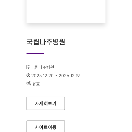
국립나주병원
기관명 :
국립나주병원
인증기간 :
2025.12.20 ~ 2026.12.19
상태 :
유효
국립나주병원
자세히보기
사이트
이동