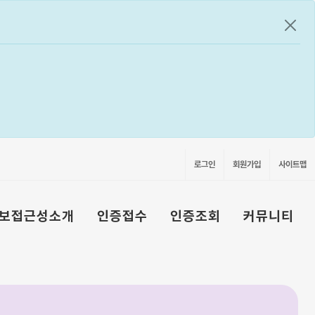
공지
로그인
회원가입
사이트맵
보접근성소개
인증접수
인증조회
커뮤니티