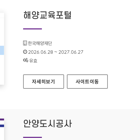
해양교육포털
기관명 :
한국해양재단
인증기간 :
2026.06.28 ~ 2027.06.27
상태 :
유효
해양교육포털
자세히보기
사이트
이동
안양도시공사