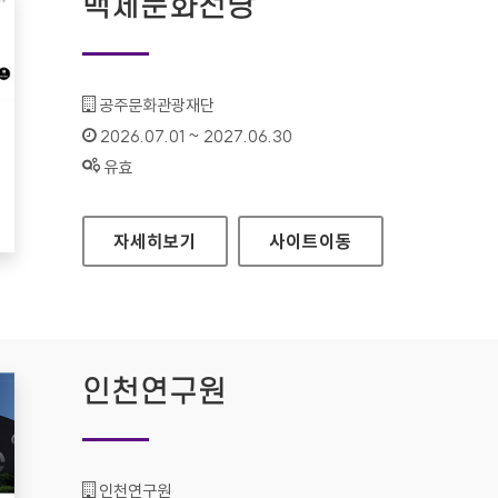
백제문화전당
기관명 :
공주문화관광재단
인증기간 :
2026.07.01 ~ 2027.06.30
상태 :
유효
백제문화전당
자세히보기
사이트
이동
인천연구원
기관명 :
인천연구원