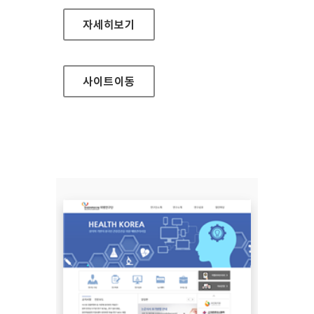
레인보우영동도서관 홈페이지
자세히보기
사이트
이동