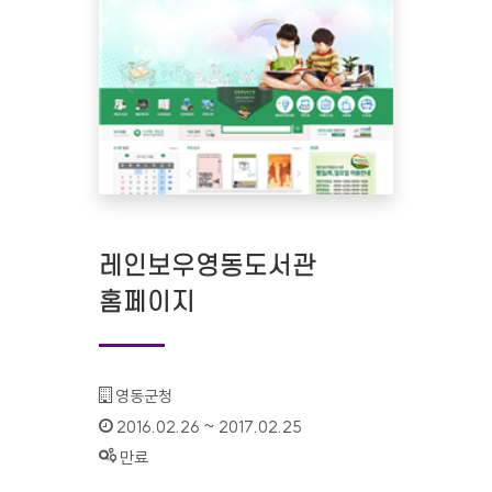
레인보우영동도서관
홈페이지
기관명 :
영동군청
인증기간 :
2016.02.26 ~ 2017.02.25
상태 :
만료