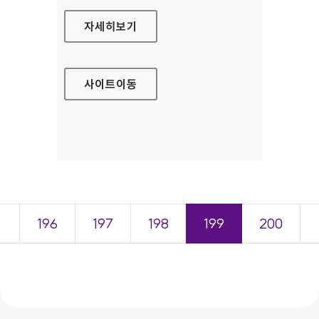
LG SMARTWORLD(TV) 홈페이지
자세히보기
사이트
이동
＜
196
197
198
199
200