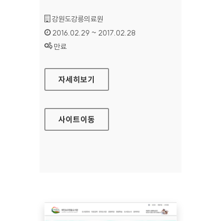
기관명 :
강원도강릉의료원
인증기간 :
2016.02.29 ~ 2017.02.28
상태 :
만료
강원도강릉의료원 홈페이지
자세히보기
사이트
이동