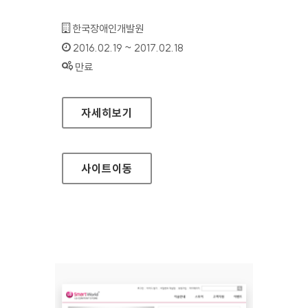
기관명 :
한국장애인개발원
인증기간 :
2016.02.19 ~ 2017.02.18
상태 :
만료
꿈드래 쇼핑몰 홈페이지
자세히보기
사이트
이동