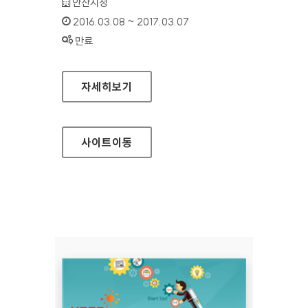
기관명 :
안산시청
인증기간 :
2016.03.08 ~ 2017.03.07
상태 :
만료
안산시 공공데이터 홈페이지
자세히보기
사이트
이동