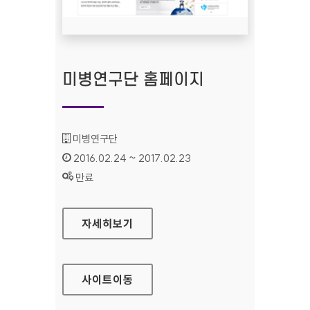
미병연구단 홈페이지
기관명 :
미병연구단
인증기간 :
2016.02.24 ~ 2017.02.23
상태 :
만료
미병연구단 홈페이지
자세히보기
사이트
이동