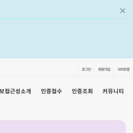
공지
로그인
회원가입
사이트맵
보접근성소개
인증접수
인증조회
커뮤니티