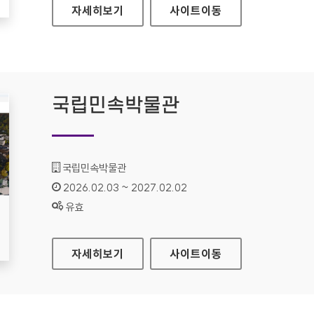
성북구도시관리공단
자세히보기
사이트
이동
국립민속박물관
기관명 :
국립민속박물관
인증기간 :
2026.02.03 ~ 2027.02.02
상태 :
유효
국립민속박물관
자세히보기
사이트
이동