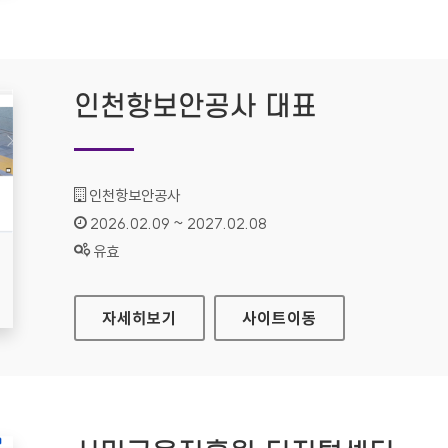
인천항보안공사 대표
기관명 :
인천항보안공사
인증기간 :
2026.02.09 ~ 2027.02.08
상태 :
유효
인천항보안공사 대표
자세히보기
사이트
이동