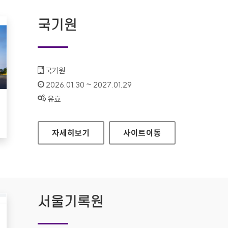
국기원
기관명 :
국기원
인증기간 :
2026.01.30 ~ 2027.01.29
상태 :
유효
국기원
자세히보기
사이트
이동
서울기록원