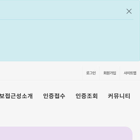
공지
로그인
회원가입
사이트맵
보접근성소개
인증접수
인증조회
커뮤니티