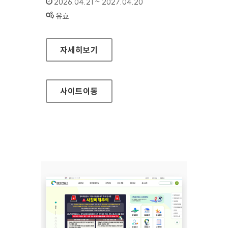
인증기간 :
2026.04.21 ~ 2027.04.20
상태 :
유효
삼척의료원
자세히보기
사이트
이동