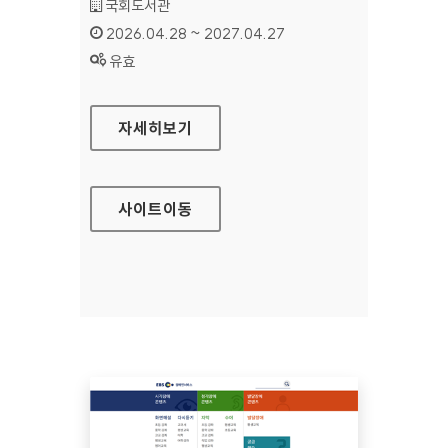
기관명 :
국회도서관
인증기간 :
2026.04.28 ~ 2027.04.27
상태 :
유효
국회도서관
자세히보기
사이트
이동