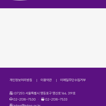
개인정보처리방침
이용약관
이메일무단수집거부
주소
(07251) 서울특별시 영등포구 영신로 166, 319호
전화번호
팩스번호
02-2138-7530
·
02-2138-7533
이메일
kdaa@kdaa.or.kr