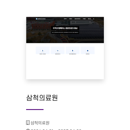
삼척의료원
기관명 :
삼척의료원