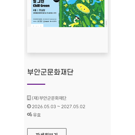
부안군문화재단
기관명 :
(재)부안군문화재단
인증기간 :
2026.05.03 ~ 2027.05.02
상태 :
유효
부안군문화재단
자세히보기