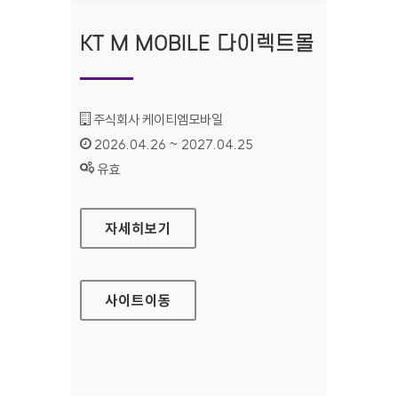
KT M MOBILE 다이렉트몰
기관명 :
주식회사 케이티엠모바일
인증기간 :
2026.04.26 ~ 2027.04.25
상태 :
유효
KT M MOBILE 다이렉트몰
자세히보기
사이트
이동