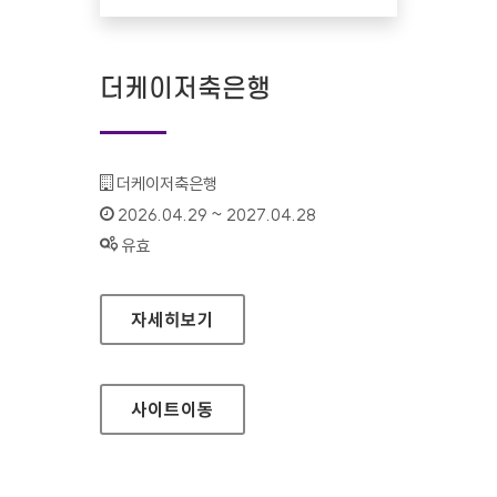
더케이저축은행
기관명 :
더케이저축은행
인증기간 :
2026.04.29 ~ 2027.04.28
상태 :
유효
더케이저축은행
자세히보기
사이트
이동