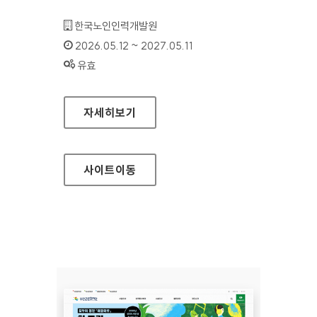
기관명 :
한국노인인력개발원
인증기간 :
2026.05.12 ~ 2027.05.11
상태 :
유효
한국노인인력개발원(모바일웹)
자세히보기
사이트
이동