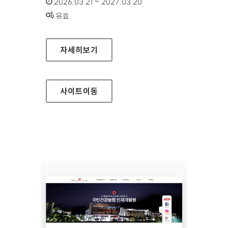
인증기간 :
2026.03.21 ~ 2027.03.20
상태 :
유효
국민건강보험공단 인재개발원(모바일웹)
자세히보기
사이트
이동