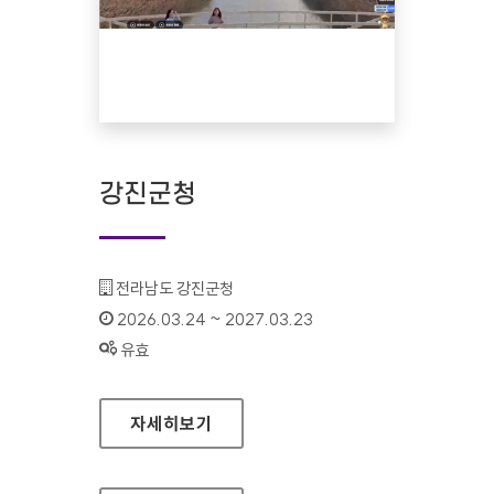
강진군청
기관명 :
전라남도 강진군청
인증기간 :
2026.03.24 ~ 2027.03.23
상태 :
유효
강진군청
자세히보기