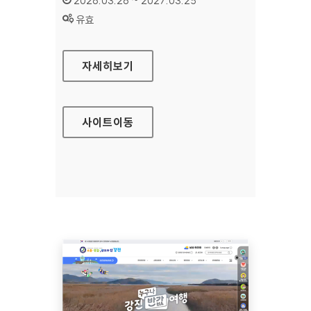
2026.03.26 ~ 2027.03.25
상태 :
유효
국민행복카드
자세히보기
사이트
이동