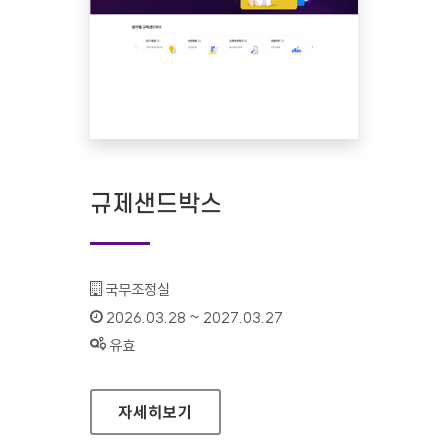
규제샌드박스
기관명 :
국무조정실
인증기간 :
2026.03.28 ~ 2027.03.27
상태 :
유효
규제샌드박스
자세히보기