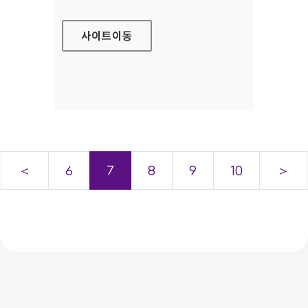
사이트
이동
＜
6
7
8
9
10
＞