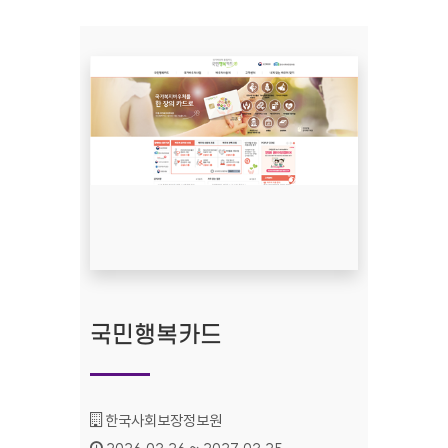
국민행복카드
기관명 :
한국사회보장정보원
인증기간 :