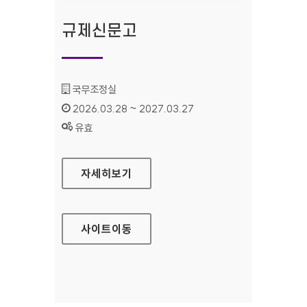
규제신문고
기관명 :
국무조정실
인증기간 :
2026.03.28 ~ 2027.03.27
상태 :
유효
규제신문고
자세히보기
사이트
이동