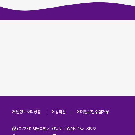
개인정보처리방침
이용약관
이메일무단수집거부
주소
(07251) 서울특별시 영등포구 영신로 166, 319호