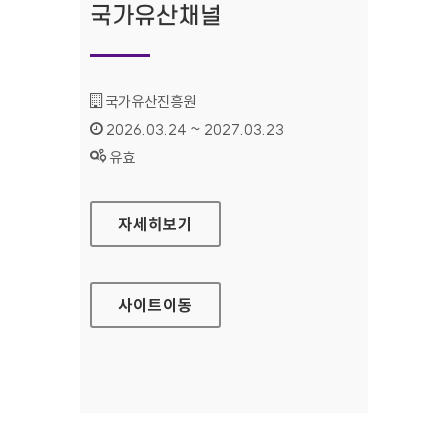
국가유산채널
기관명 :
국가유산진흥원
인증기간 :
2026.03.24 ~ 2027.03.23
상태 :
유효
국가유산채널
자세히보기
사이트
이동