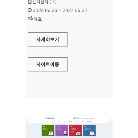
기관명 :
엘지전자 (주)
인증기간 :
2026.06.23 ~ 2027.06.22
상태 :
유효
LG CONTENT STORE
자세히보기
사이트
이동