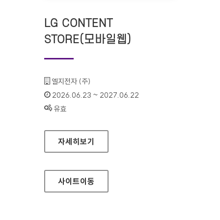
LG CONTENT
STORE(모바일웹)
기관명 :
엘지전자 (주)
인증기간 :
2026.06.23 ~ 2027.06.22
상태 :
유효
LG CONTENT STORE(모바일웹)
자세히보기
사이트
이동