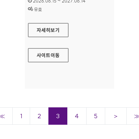
인증기간 :
2026.06.15 ~ 2027.06.14
상태 :
유효
한국학사서 글로벌 네트워크
자세히보기
사이트
이동
≪
1
2
3
4
5
＞