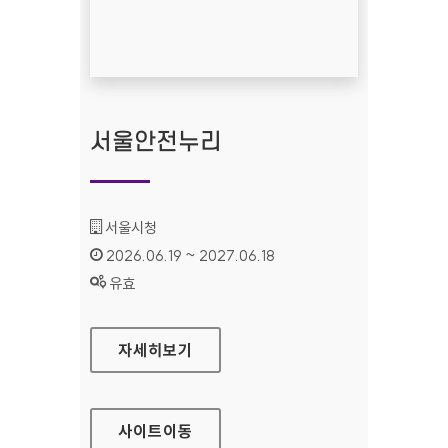
서울안전누리
기관명 :
서울시청
인증기간 :
2026.06.19 ~ 2027.06.18
상태 :
유효
서울안전누리
자세히보기
사이트
이동