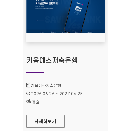
키움예스저축은행
기관명 :
키움예스저축은행
인증기간 :
2026.06.26 ~ 2027.06.25
상태 :
유효
키움예스저축은행
자세히보기