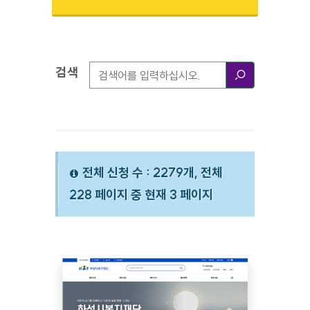
검색
검색옵션
검색
전체 신청 수 : 2279개, 전체
228 페이지 중 현재 3 페이지