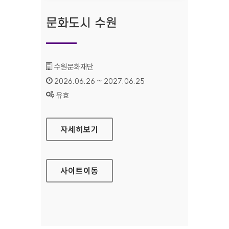
문화도시 수원
기관명 :
수원문화재단
인증기간 :
2026.06.26 ~ 2027.06.25
상태 :
유효
문화도시 수원
자세히보기
사이트
이동