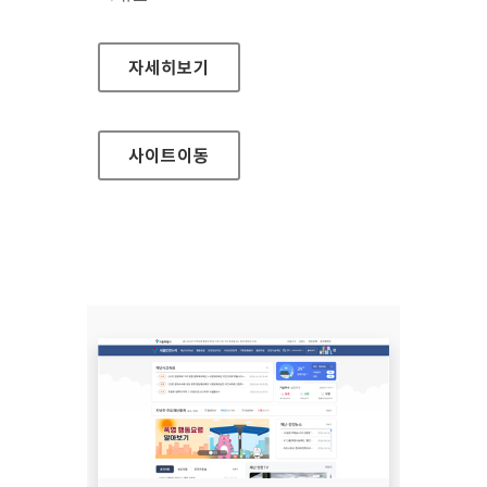
(사)한국장애인단체총연합회 한국정보접근성인
자세히보기
사이트
이동