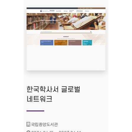
한국학사서 글로벌
네트워크
기관명 :
국립중앙도서관