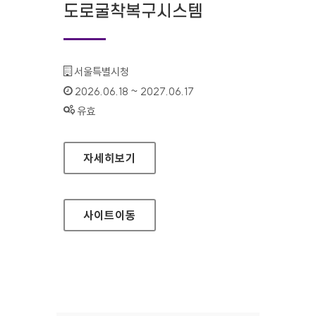
도로굴착복구시스템
기관명 :
서울특별시청
인증기간 :
2026.06.18 ~ 2027.06.17
상태 :
유효
서울특별시 도로굴착복구시스템
자세히보기
사이트
이동