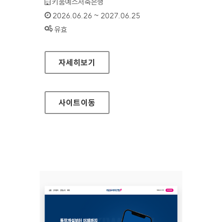
기관명 :
키움예스저축은행
인증기간 :
2026.06.26 ~ 2027.06.25
상태 :
유효
키움예스저축은행(모바일웹)
자세히보기
사이트
이동