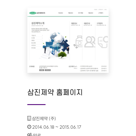
삼진제약 홈페이지
기관명 :
삼진제약 (주)
인증기간 :
2014.06.18 ~ 2015.06.17
상태 :
만료