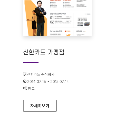
신한카드 가맹점
기관명 :
신한카드 주식회사
인증기간 :
2014.07.15 ~ 2015.07.14
상태 :
만료
신한카드 가맹점
자세히보기