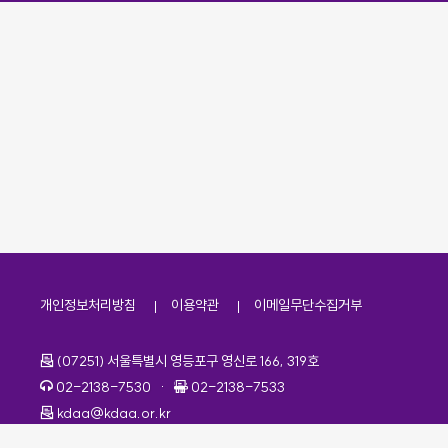
개인정보처리방침
이용약관
이메일무단수집거부
주소
(07251) 서울특별시 영등포구 영신로 166, 319호
전화번호
팩스번호
02-2138-7530
·
02-2138-7533
이메일
kdaa@kdaa.or.kr