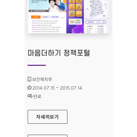
마음더하기 정책포털
기관명 :
보건복지부
인증기간 :
2014.07.15 ~ 2015.07.14
상태 :
만료
마음더하기 정책포털
자세히보기