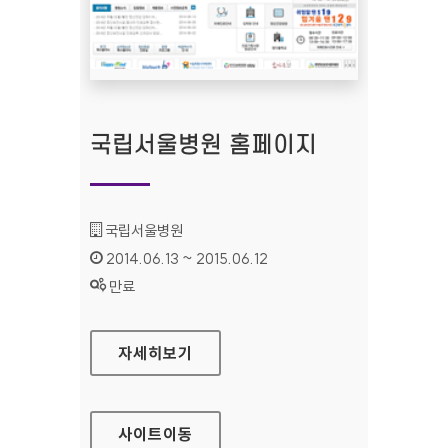
국립서울병원 홈페이지
기관명 :
국립서울병원
인증기간 :
2014.06.13 ~ 2015.06.12
상태 :
만료
국립서울병원 홈페이지
자세히보기
사이트
이동