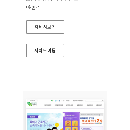
상태 :
만료
신한카드 개인
자세히보기
사이트
이동