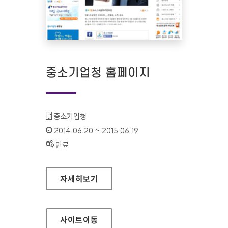
중소기업청 홈페이지
기관명 :
중소기업청
인증기간 :
2014.06.20 ~ 2015.06.19
상태 :
만료
중소기업청 홈페이지
자세히보기
사이트
이동