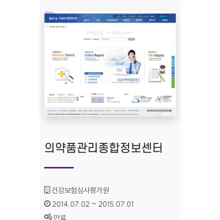
의약품관리종합정보센터
기관명 :
건강보험심사평가원
인증기간 :
2014.07.02 ~ 2015.07.01
상태 :
만료