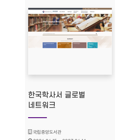
한국학사서 글로벌
네트워크
기관명 :
국립중앙도서관