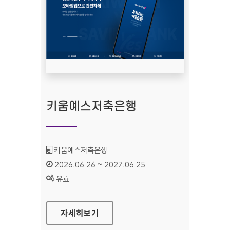
키움예스저축은행
기관명 :
키움예스저축은행
인증기간 :
2026.06.26 ~ 2027.06.25
상태 :
유효
키움예스저축은행
자세히보기