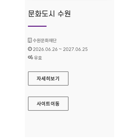
문화도시 수원
기관명 :
수원문화재단
인증기간 :
2026.06.26 ~ 2027.06.25
상태 :
유효
문화도시 수원
자세히보기
사이트
이동