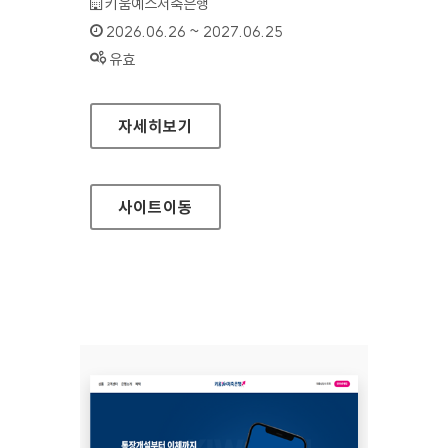
기관명 :
키움예스저축은행
인증기간 :
2026.06.26 ~ 2027.06.25
상태 :
유효
키움예스저축은행(모바일웹)
자세히보기
사이트
이동