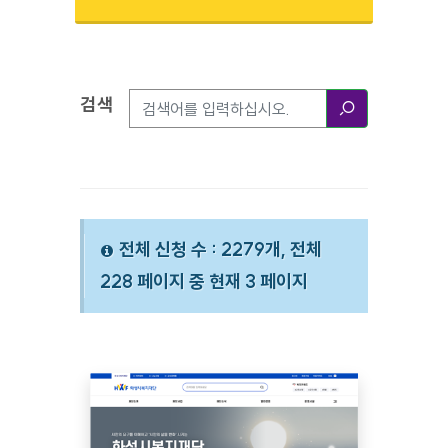
검색
검색옵션
검색
전체 신청 수 : 2279개, 전체
228 페이지 중 현재 3 페이지