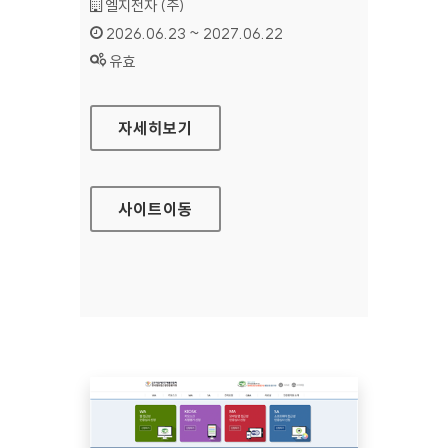
기관명 :
엘지전자 (주)
인증기간 :
2026.06.23 ~ 2027.06.22
상태 :
유효
LG CONTENT STORE
자세히보기
사이트
이동