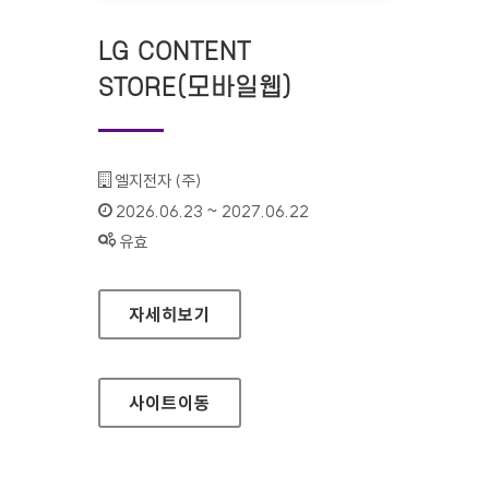
LG CONTENT
STORE(모바일웹)
기관명 :
엘지전자 (주)
인증기간 :
2026.06.23 ~ 2027.06.22
상태 :
유효
LG CONTENT STORE(모바일웹)
자세히보기
사이트
이동