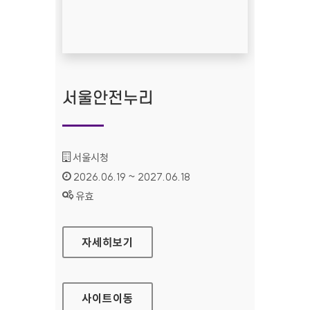
서울안전누리
기관명 :
서울시청
인증기간 :
2026.06.19 ~ 2027.06.18
상태 :
유효
서울안전누리
자세히보기
사이트
이동