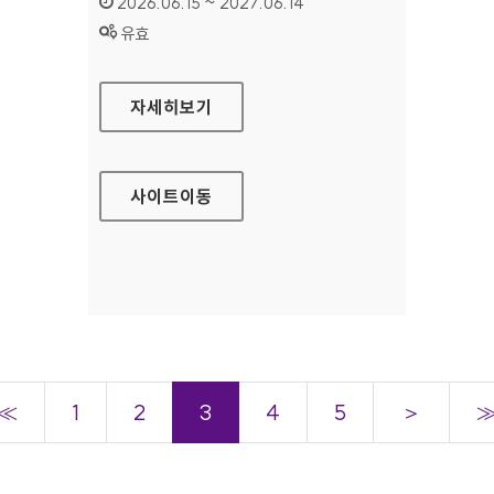
인증기간 :
2026.06.15 ~ 2027.06.14
상태 :
유효
한국학사서 글로벌 네트워크
자세히보기
사이트
이동
≪
1
2
3
4
5
＞