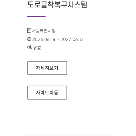
도로굴착복구시스템
기관명 :
서울특별시청
인증기간 :
2026.06.18 ~ 2027.06.17
상태 :
유효
서울특별시 도로굴착복구시스템
자세히보기
사이트
이동