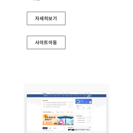
(사)한국장애인단체총연합회 한국정보접근성인
자세히보기
사이트
이동