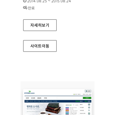
인증기간 :
2014.08.25 ~ 2015.08.24
상태 :
만료
보건복지부 기초연금
자세히보기
사이트
이동