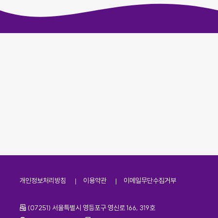
개인정보처리방침
이용약관
이메일무단수집거부
주소
(07251) 서울특별시 영등포구 영신로 166, 319호