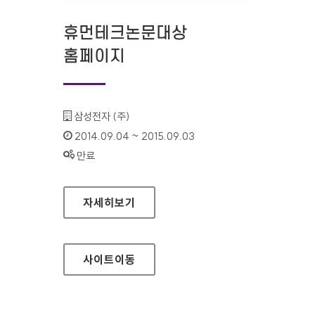
휴먼테크논문대상
홈페이지
기관명 :
삼성전자 (주)
인증기간 :
2014.09.04 ~ 2015.09.03
상태 :
만료
휴먼테크논문대상 홈페이지
자세히보기
사이트
이동