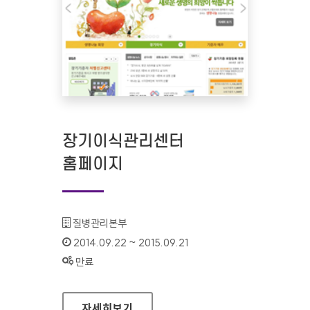
장기이식관리센터
홈페이지
기관명 :
질병관리본부
인증기간 :
2014.09.22 ~ 2015.09.21
상태 :
만료
장기이식관리센터 홈페이지
자세히보기