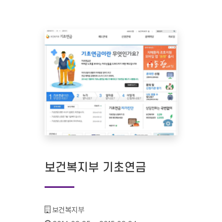
보건복지부 기초연금
기관명 :
보건복지부