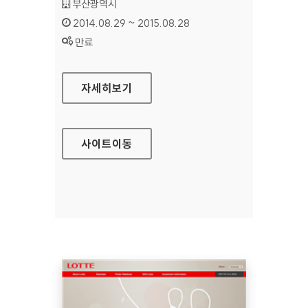
기관명 :
부산광역시
인증기간 :
2014.08.29 ~ 2015.08.28
상태 :
만료
부산문화관광 홈페이지
자세히보기
사이트
이동