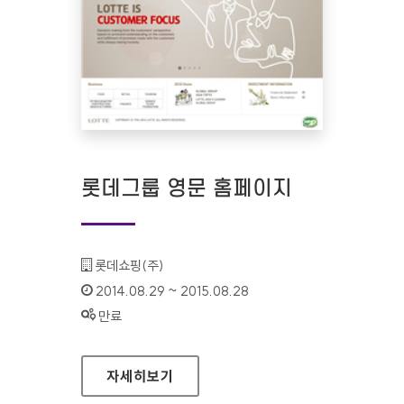
롯데그룹 영문 홈페이지
기관명 :
롯데쇼핑(주)
인증기간 :
2014.08.29 ~ 2015.08.28
상태 :
만료
롯데그룹 영문 홈페이지
자세히보기