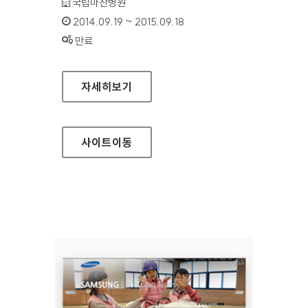
기관명 :
국립마산병원
인증기간 :
2014.09.19 ~ 2015.09.18
상태 :
만료
국립마산병원 홈페이지
자세히보기
사이트
이동