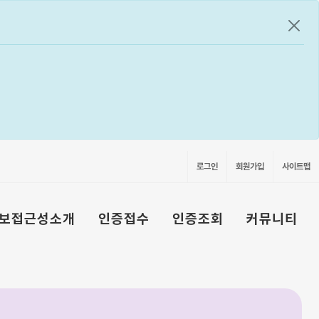
공지
로그인
회원가입
사이트맵
보접근성소개
인증접수
인증조회
커뮤니티