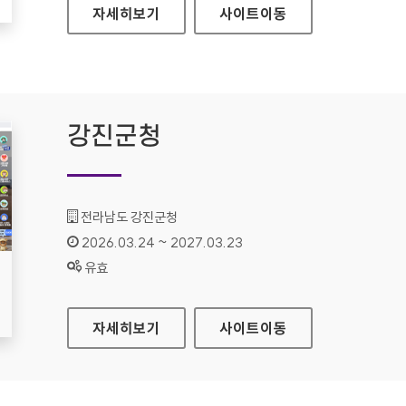
국민행복카드
자세히보기
사이트
이동
강진군청
기관명 :
전라남도 강진군청
인증기간 :
2026.03.24 ~ 2027.03.23
상태 :
유효
강진군청
자세히보기
사이트
이동