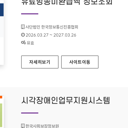
유료방송미환급액 정보조회
기관명 :
사단법인 한국정보통신진흥협회
인증기간 :
2026.03.27 ~ 2027.03.26
상태 :
유효
유료방송미환급액 정보조회
자세히보기
사이트
이동
시각장애인업무지원시스템
기관명 :
한국사회보장정보원