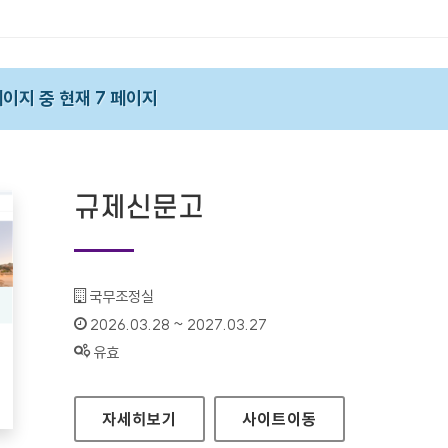
 페이지 중 현재 7 페이지
규제신문고
기관명 :
국무조정실
인증기간 :
2026.03.28 ~ 2027.03.27
상태 :
유효
규제신문고
자세히보기
사이트
이동