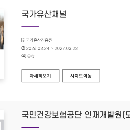
국가유산채널
기관명 :
국가유산진흥원
인증기간 :
2026.03.24 ~ 2027.03.23
상태 :
유효
국가유산채널
자세히보기
사이트
이동
국민건강보험공단 인재개발원(