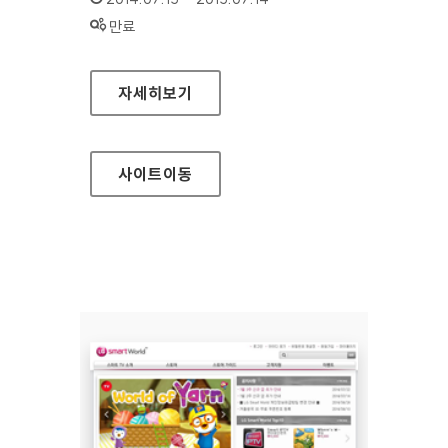
상태 :
만료
마음더하기 정책포털
자세히보기
사이트
이동