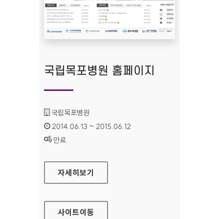
국립목포병원 홈페이지
기관명 :
국립목포병원
인증기간 :
2014.06.13 ~ 2015.06.12
상태 :
만료
국립목포병원 홈페이지
자세히보기
사이트
이동