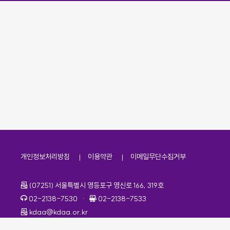
개인정보처리방침
이용약관
이메일무단수집거부
주소
(07251) 서울특별시 영등포구 영신로 166, 319호
전화번호
팩스번호
02-2138-7530
·
02-2138-7533
이메일
kdaa@kdaa.or.kr