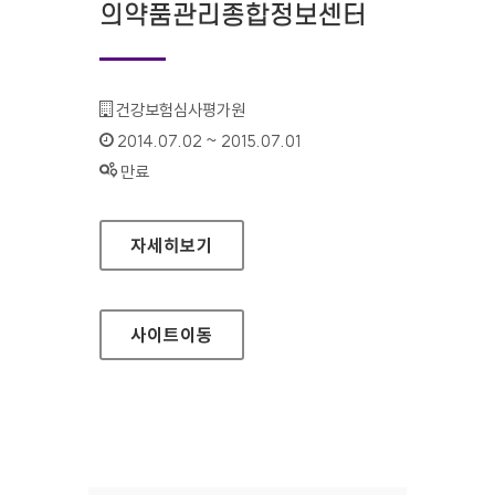
의약품관리종합정보센터
기관명 :
건강보험심사평가원
인증기간 :
2014.07.02 ~ 2015.07.01
상태 :
만료
의약품관리종합정보센터
자세히보기
사이트
이동