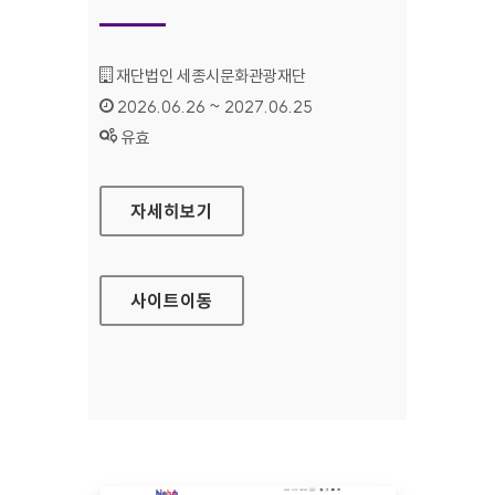
기관명 :
재단법인 세종시문화관광재단
인증기간 :
2026.06.26 ~ 2027.06.25
상태 :
유효
세종예술의전당
자세히보기
사이트
이동