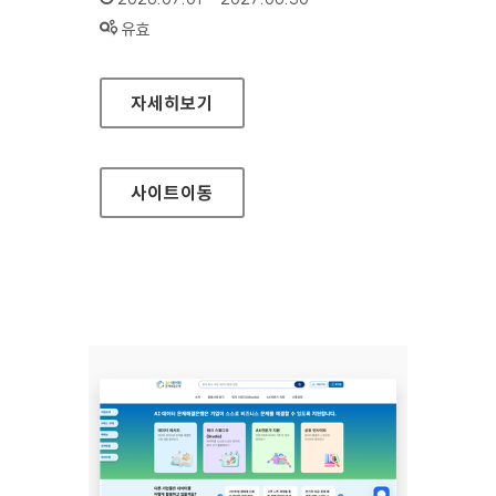
상태 :
유효
인천연구원
자세히보기
사이트
이동