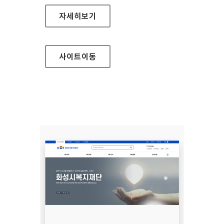
서울바이오허브
자세히보기
사이트
이동