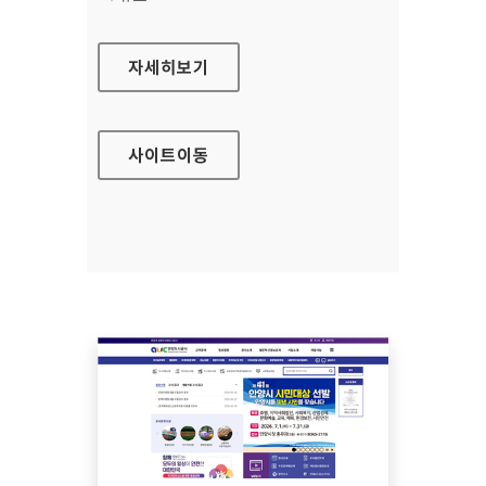
해양교육포털
자세히보기
사이트
이동