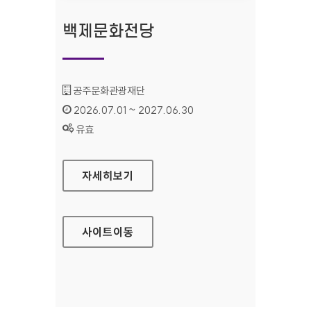
백제문화전당
기관명 :
공주문화관광재단
인증기간 :
2026.07.01 ~ 2027.06.30
상태 :
유효
백제문화전당
자세히보기
사이트
이동