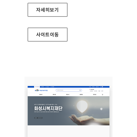
서울바이오허브
자세히보기
사이트
이동