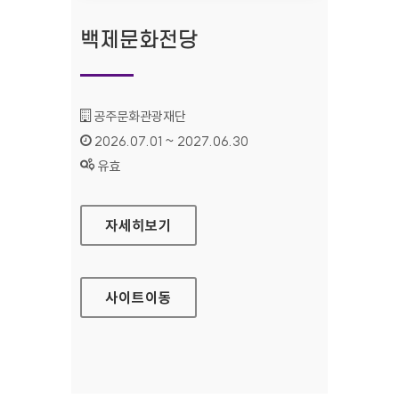
백제문화전당
기관명 :
공주문화관광재단
인증기간 :
2026.07.01 ~ 2027.06.30
상태 :
유효
백제문화전당
자세히보기
사이트
이동