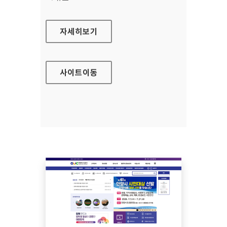
해양교육포털
자세히보기
사이트
이동