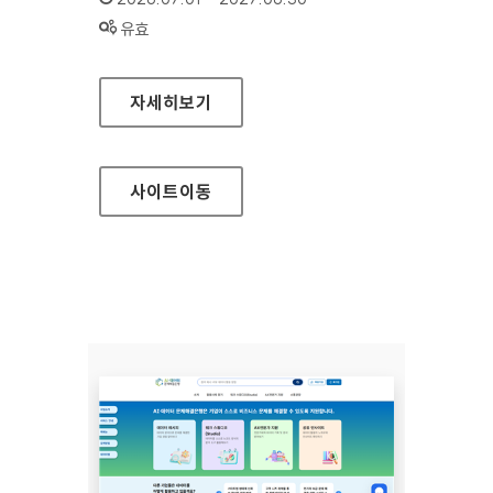
상태 :
유효
인천연구원
자세히보기
사이트
이동