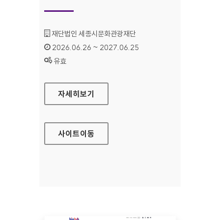
기관명 :
재단법인 세종시문화관광재단
인증기간 :
2026.06.26 ~ 2027.06.25
상태 :
유효
세종예술의전당
자세히보기
사이트
이동