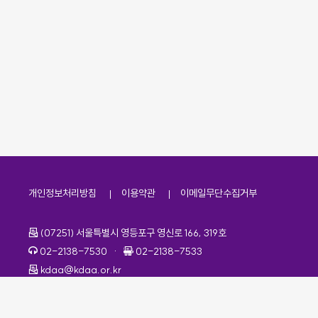
개인정보처리방침
이용약관
이메일무단수집거부
주소
(07251) 서울특별시 영등포구 영신로 166, 319호
전화번호
팩스번호
02-2138-7530
·
02-2138-7533
이메일
kdaa@kdaa.or.kr