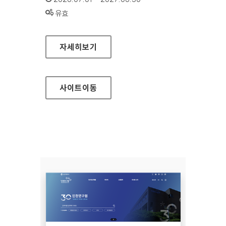
상태 :
유효
백제문화전당
자세히보기
사이트
이동