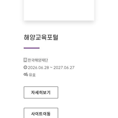
해양교육포털
기관명 :
한국해양재단
인증기간 :
2026.06.28 ~ 2027.06.27
상태 :
유효
해양교육포털
자세히보기
사이트
이동