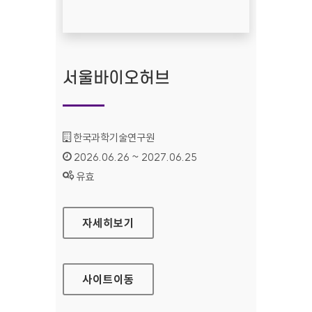
서울바이오허브
기관명 :
한국과학기술연구원
인증기간 :
2026.06.26 ~ 2027.06.25
상태 :
유효
서울바이오허브
자세히보기
사이트
이동