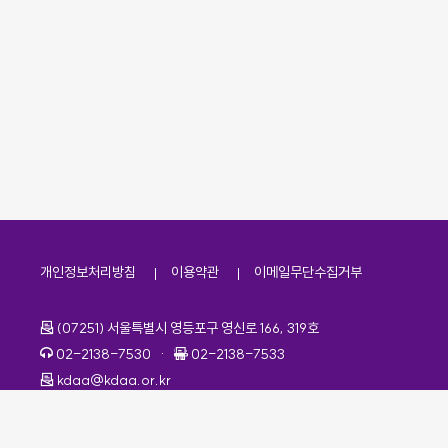
개인정보처리방침
이용약관
이메일무단수집거부
주소
(07251) 서울특별시 영등포구 영신로 166, 319호
전화번호
팩스번호
02-2138-7530
·
02-2138-7533
이메일
kdaa@kdaa.or.kr