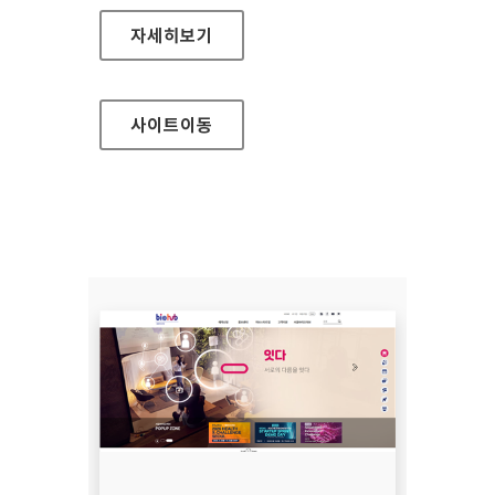
세종예술의전당
자세히보기
사이트
이동