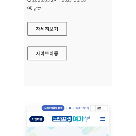
2026.05.29 ~ 2027.05.28
상태 :
유효
수원문화재단 대표
자세히보기
사이트
이동