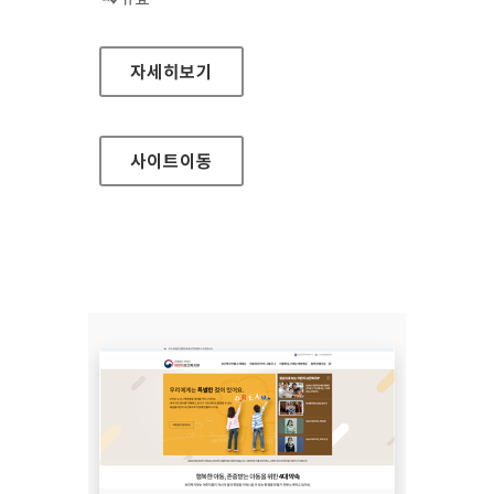
시흥도시공사 대표
자세히보기
사이트
이동