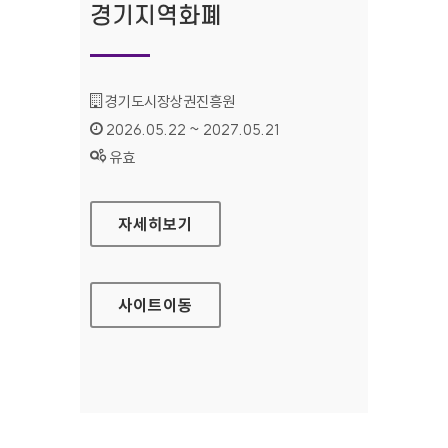
경기지역화폐
기관명 :
경기도시장상권진흥원
인증기간 :
2026.05.22 ~ 2027.05.21
상태 :
유효
경기지역화폐
자세히보기
사이트
이동