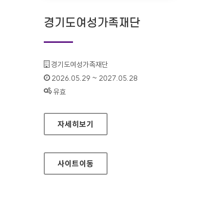
경기도여성가족재단
기관명 :
경기도여성가족재단
인증기간 :
2026.05.29 ~ 2027.05.28
상태 :
유효
경기도여성가족재단
자세히보기
사이트
이동