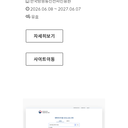
기관명 :
한국방송통신전파진흥원
인증기간 :
2026.06.08 ~ 2027.06.07
상태 :
유효
이음5G지원포털
자세히보기
사이트
이동